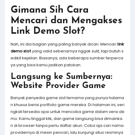
Gimana Sih Cara
Mencari dan Mengakses
Link Demo Slot?
Nah, ini dia bagian yang paling banyak dicari. Mencari
link
demo slot
yang valid sebenarnya nggak sulit, tapi butuh s
edikit kejelian. Biasanya, ada beberapa sumber terperca
ya yang bisa kamu jadikan patokan.
Langsung ke Sumbernya:
Website Provider Game
Banyak penyedia game slot ternama yang punya halama
n khusus berisi portfolio game mereka. Di halaman ini, seri
ngkali tersedia opsi untuk mencoba game dalam versi de
mo. Kamu tinggal klik, dan game langsung bisa dimainka
n di browser tanpa perlu daftar akun. Coba aja cari nama
providernya di mesin pencari, lalu kunjungi situs resminya