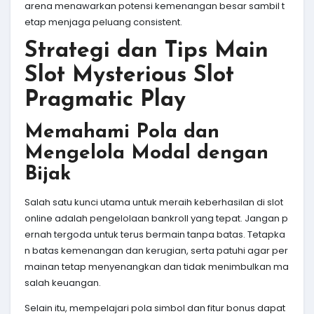
arena menawarkan potensi kemenangan besar sambil t
etap menjaga peluang consistent.
Strategi dan Tips Main
Slot Mysterious Slot
Pragmatic Play
Memahami Pola dan
Mengelola Modal dengan
Bijak
Salah satu kunci utama untuk meraih keberhasilan di slot
online adalah pengelolaan bankroll yang tepat. Jangan p
ernah tergoda untuk terus bermain tanpa batas. Tetapka
n batas kemenangan dan kerugian, serta patuhi agar per
mainan tetap menyenangkan dan tidak menimbulkan ma
salah keuangan.
Selain itu, mempelajari pola simbol dan fitur bonus dapat