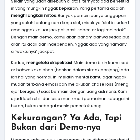
Selain yang udah disebutin di atas, ternyata ada benefit la
in yang mungkin nggak kepikiran. Yang pertama adalah
menghilangkan mitos
. Banyak pemain punya anggapan
yang salah tentang cara kerja slot, misalnya “slot ini udah l
ama nggak keluar jackpot, pasti sebentar lagi meledak”.
Dengan main demo, kamu akan paham bahwa setiap put
aran itu acak dan independen. Nggak ada yang namany
a “waktunya” jackpot.
Kedua,
mengelola ekspektasi
. Main demo bikin kamu sad
ar bahwa kekalahan (bahkan dalam streak panjang) ada
lah hal yang normal. Ini melatih mental kamu agar nggak
mudah terbawa emosi dan melakukan chase loss (meng
ejar kerugian) saat bermain dengan uang asli nanti. Kam
u jadi lebih chill dan bisa menikmati permainan sebagai hi
buran, bukan sebagai mesin pencetak uang.
Kekurangan? Ya Ada, Tapi
Bukan dari Demo-nya
Memang, ada satu sisi yang nggak bisa didapatkan dari d