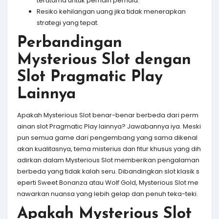
terutama untuk pemain pemula.
Resiko kehilangan uang jika tidak menerapkan
strategi yang tepat.
Perbandingan
Mysterious Slot dengan
Slot Pragmatic Play
Lainnya
Apakah Mysterious Slot benar-benar berbeda dari perm
ainan slot Pragmatic Play lainnya? Jawabannya iya. Meski
pun semua game dari pengembang yang sama dikenal
akan kualitasnya, tema misterius dan fitur khusus yang dih
adirkan dalam Mysterious Slot memberikan pengalaman
berbeda yang tidak kalah seru. Dibandingkan slot klasik s
eperti Sweet Bonanza atau Wolf Gold, Mysterious Slot me
nawarkan nuansa yang lebih gelap dan penuh teka-teki.
Apakah Mysterious Slot