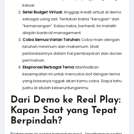
keluar.
Setel Budget Virtual:
Anggap kredit virtual di demo
sebagai uang asli. Tentukan batas “kerugian” dan
“kemenangan”. Kalau habis, berhenti. Ini melatih
disiplin bankroll management.
Coba Semua Varian Taruhan:
Coba main dengan
taruhan minimum dan maksimum. Lihat
perbedaannya dalam hal pembayaran dan durasi
permainan.
Eksplorasi Berbagai Tema:
Manfaatkan
kesempatan ini untuk mencoba slot dengan tema
yang biasanya nggak akan kamu coba. Siapa tahu
justru di situlah keberuntunganmu.
Dari Demo ke Real Play:
Kapan Saat yang Tepat
Berpindah?
Pertanyaan ini sering banget muncul. Jawabannya seder