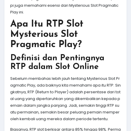
pi juga memahami esensi dari Mysterious Slot Pragmatic
Play ini.
Apa Itu RTP Slot
Mysterious Slot
Pragmatic Play?
Definisi dan Pentingnya
RTP dalam Slot Online
Sebelum membahas lebih jauh tentang Mysterious Slot Pr
agmatic Play, ada baiknya kita memahami apa itu RTP. Sin
gkatnya, RTP (Return to Player) adalah persentase dari tot
al uang yang dipertaruhkan yang dikembalikan kepada p
emain dalam jangka panjang. Jadi, semakin tinggi RTP su
atu permainan, semakin besar peluang pemain memper
oleh kembali uang mereka dalam periode tertentu.
Biasanya, RTP slot berkisar antara 85% hingga 98%. Perma