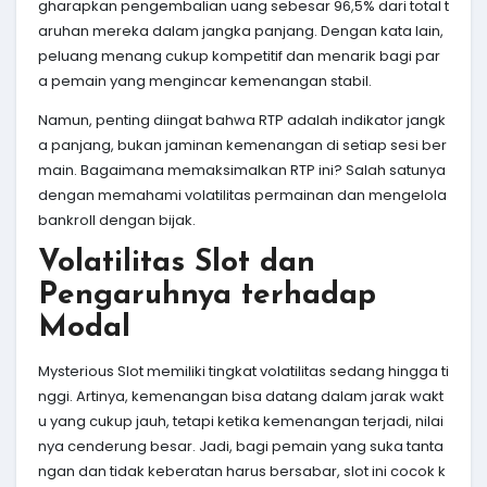
gharapkan pengembalian uang sebesar 96,5% dari total t
aruhan mereka dalam jangka panjang. Dengan kata lain,
peluang menang cukup kompetitif dan menarik bagi par
a pemain yang mengincar kemenangan stabil.
Namun, penting diingat bahwa RTP adalah indikator jangk
a panjang, bukan jaminan kemenangan di setiap sesi ber
main. Bagaimana memaksimalkan RTP ini? Salah satunya
dengan memahami volatilitas permainan dan mengelola
bankroll dengan bijak.
Volatilitas Slot dan
Pengaruhnya terhadap
Modal
Mysterious Slot memiliki tingkat volatilitas sedang hingga ti
nggi. Artinya, kemenangan bisa datang dalam jarak wakt
u yang cukup jauh, tetapi ketika kemenangan terjadi, nilai
nya cenderung besar. Jadi, bagi pemain yang suka tanta
ngan dan tidak keberatan harus bersabar, slot ini cocok k