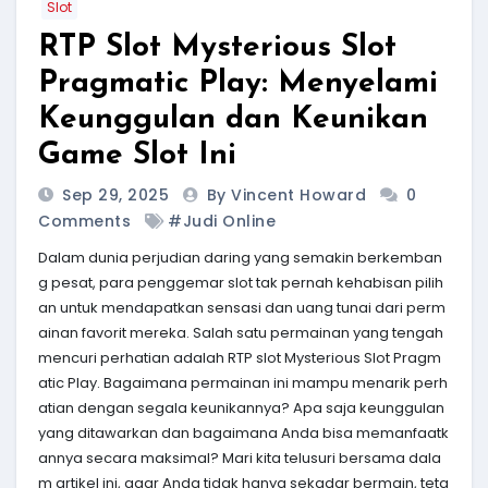
Slot
RTP Slot Mysterious Slot
Pragmatic Play: Menyelami
Keunggulan dan Keunikan
Game Slot Ini
Sep 29, 2025
By Vincent Howard
0
Comments
#judi Online
Dalam dunia perjudian daring yang semakin berkemban
g pesat, para penggemar slot tak pernah kehabisan pilih
an untuk mendapatkan sensasi dan uang tunai dari perm
ainan favorit mereka. Salah satu permainan yang tengah
mencuri perhatian adalah RTP slot Mysterious Slot Pragm
atic Play. Bagaimana permainan ini mampu menarik perh
atian dengan segala keunikannya? Apa saja keunggulan
yang ditawarkan dan bagaimana Anda bisa memanfaatk
annya secara maksimal? Mari kita telusuri bersama dala
m artikel ini, agar Anda tidak hanya sekadar bermain, teta