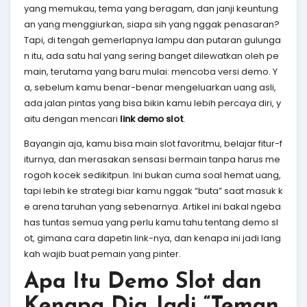
yang memukau, tema yang beragam, dan janji keuntung
an yang menggiurkan, siapa sih yang nggak penasaran?
Tapi, di tengah gemerlapnya lampu dan putaran gulunga
n itu, ada satu hal yang sering banget dilewatkan oleh pe
main, terutama yang baru mulai: mencoba versi demo. Y
a, sebelum kamu benar-benar mengeluarkan uang asli,
ada jalan pintas yang bisa bikin kamu lebih percaya diri, y
aitu dengan mencari
link demo slot
.
Bayangin aja, kamu bisa main slot favoritmu, belajar fitur-f
iturnya, dan merasakan sensasi bermain tanpa harus me
rogoh kocek sedikitpun. Ini bukan cuma soal hemat uang,
tapi lebih ke strategi biar kamu nggak “buta” saat masuk k
e arena taruhan yang sebenarnya. Artikel ini bakal ngeba
has tuntas semua yang perlu kamu tahu tentang demo sl
ot, gimana cara dapetin link-nya, dan kenapa ini jadi lang
kah wajib buat pemain yang pinter.
Apa Itu Demo Slot dan
Kenapa Dia Jadi “Teman