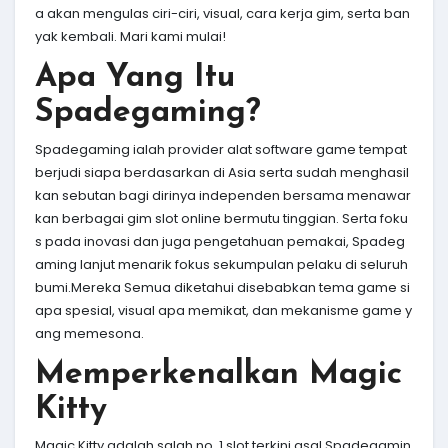
a akan mengulas ciri-ciri, visual, cara kerja gim, serta ban
yak kembali. Mari kami mulai!
Apa Yang Itu
Spadegaming?
Spadegaming ialah provider alat software game tempat
berjudi siapa berdasarkan di Asia serta sudah menghasil
kan sebutan bagi dirinya independen bersama menawar
kan berbagai gim slot online bermutu tinggian. Serta foku
s pada inovasi dan juga pengetahuan pemakai, Spadeg
aming lanjut menarik fokus sekumpulan pelaku di seluruh
bumi.Mereka Semua diketahui disebabkan tema game si
apa spesial, visual apa memikat, dan mekanisme game y
ang memesona.
Memperkenalkan Magic
Kitty
Magic Kitty adalah salah no. 1 slot terkini asal Spadegamin