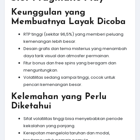
Keunggulan yang
Membuatnya Layak Dicoba
RTP tinggi (sekitar 96,5%) yang memberi peluang
kemenangan lebih besar.
Desain grafis dan tema misterius yang menambah
daya tarik visual dan atmosfer permainan.
Fitur bonus dan free spins yang beragam dan
menguntungkan.
Volatilitas sedang sampai tinggi, cocok untuk
pencari kemenangan besar.
Kelemahan yang Perlu
Diketahui
Sifat volatilitas tinggi bisa menyebabkan periode
kekalahan yang panjang.
Kerepotan mengelola taruhan dan modal,