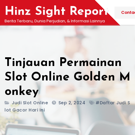
Skip
Hinz Sight Report
to
Contac
content
Berita Terbaru, Dunia Perjudian, & Informasi Lainnya
Tinjauan Permainan
Slot Online Golden M
onkey
Judi Slot Online
Sep 2, 2024
#Daftar Judi S
Lot Gacor Hari Ini