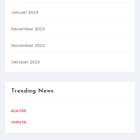
Januari 2024
Desember 2023
November 2023
Oktober 2023
Trending News
ikan138
data hk