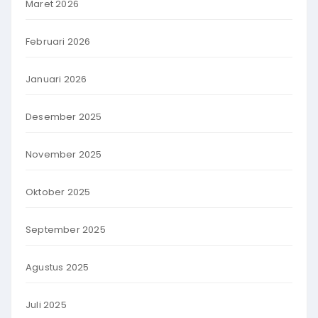
Maret 2026
Februari 2026
Januari 2026
Desember 2025
November 2025
Oktober 2025
September 2025
Agustus 2025
Juli 2025