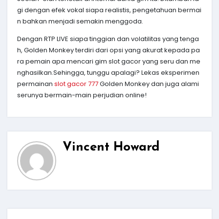
gi dengan efek vokal siapa realistis, pengetahuan bermai
n bahkan menjadi semakin menggoda.
Dengan RTP LIVE siapa tinggian dan volatilitas yang tenga
h, Golden Monkey terdiri dari opsi yang akurat kepada pa
ra pemain apa mencari gim slot gacor yang seru dan me
nghasilkan.Sehingga, tunggu apalagi? Lekas eksperimen
permainan
slot gacor 777
Golden Monkey dan juga alami
serunya bermain-main perjudian online!
Vincent Howard