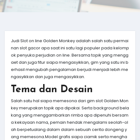
Judi Slot on line Golden Monkey adalah salah satu permai
nan slot gacor apa saat ini satu lagi populer pada kelomp
ok penyuka perjudian on line. Bersama topik yang mengg
aet dan juga fitur siapa mengasyikkan, gim yang satu ini b
erhasil mengubah pengalaman berjudi menjadi lebih me
ngasyikkan dan juga mengasyikkan.
Tema dan Desain
Salah satu hal siapa memesona dari gim slot Golden Mon
key merupakan topik apa dipakai. Serta background bela
kang yang menggambarkan rimba apa dipenuhi bersam
a kekayaan nama, pemain hendak mengalami seolah-ol
ah berpetualang dalam dalam sebuah cerita dongeng y
ang memesona.Model grafis siapa ciamik serta mengha