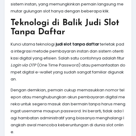
sistem instan, yang memungkinkan pemain langsung me
mutar gulungan slot hanya dengan beberapa klik.
Teknologi di Balik Judi Slot
Tanpa Daftar
Kunci utama teknologi
judi slot tanpa daftar
terletak pad
a integrasi metode pembayaran instan dan sistem otenti
kasi digital yang efisien. Salah satu contohnya adalah fitur
Login via OTP
(One Time Password) atau pemanfaatan do
mpet digital e-wallet yang sudah sangat familiar digunak
an.
Dengan demikian, pemain cukup memasukkan nomor tel
epon atau menghubungkan akun pembayaran digital me
reka untuk segera masuk dan bermain tanpa harus meng
ingat username maupun password. Ini berarti, tidak ada l
agi hambatan administratif yang biasanya menghalangi l
angkah awal mencoba keberuntungan di dunia slot onlin
e.