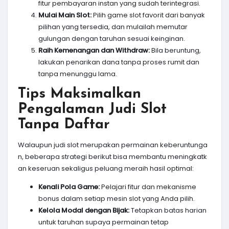
fitur pembayaran instan yang sudah terintegrasi.
Mulai Main Slot:
Pilih game slot favorit dari banyak
pilihan yang tersedia, dan mulailah memutar
gulungan dengan taruhan sesuai keinginan.
Raih Kemenangan dan Withdraw:
Bila beruntung,
lakukan penarikan dana tanpa proses rumit dan
tanpa menunggu lama.
Tips Maksimalkan
Pengalaman Judi Slot
Tanpa Daftar
Walaupun judi slot merupakan permainan keberuntunga
n, beberapa strategi berikut bisa membantu meningkatk
an keseruan sekaligus peluang meraih hasil optimal:
Kenali Pola Game:
Pelajari fitur dan mekanisme
bonus dalam setiap mesin slot yang Anda pilih.
Kelola Modal dengan Bijak:
Tetapkan batas harian
untuk taruhan supaya permainan tetap