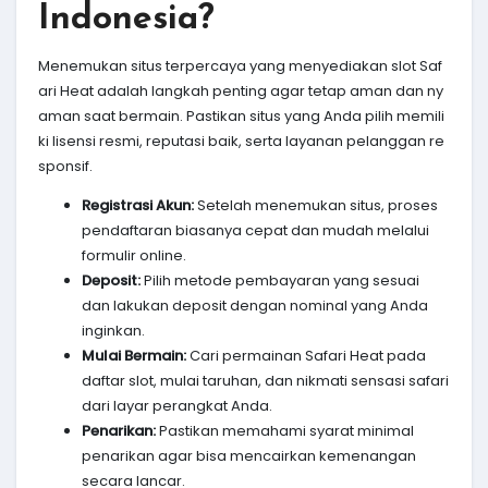
Indonesia?
Menemukan situs terpercaya yang menyediakan slot Saf
ari Heat adalah langkah penting agar tetap aman dan ny
aman saat bermain. Pastikan situs yang Anda pilih memili
ki lisensi resmi, reputasi baik, serta layanan pelanggan re
sponsif.
Registrasi Akun:
Setelah menemukan situs, proses
pendaftaran biasanya cepat dan mudah melalui
formulir online.
Deposit:
Pilih metode pembayaran yang sesuai
dan lakukan deposit dengan nominal yang Anda
inginkan.
Mulai Bermain:
Cari permainan Safari Heat pada
daftar slot, mulai taruhan, dan nikmati sensasi safari
dari layar perangkat Anda.
Penarikan:
Pastikan memahami syarat minimal
penarikan agar bisa mencairkan kemenangan
secara lancar.