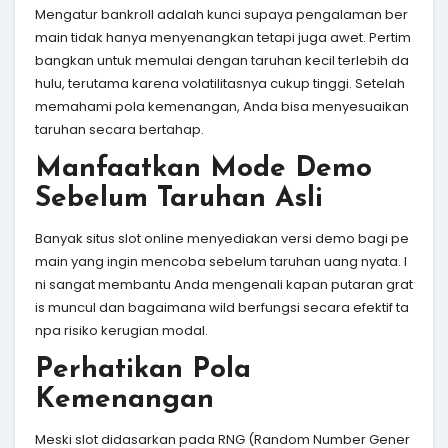
Mengatur bankroll adalah kunci supaya pengalaman ber
main tidak hanya menyenangkan tetapi juga awet. Pertim
bangkan untuk memulai dengan taruhan kecil terlebih da
hulu, terutama karena volatilitasnya cukup tinggi. Setelah
memahami pola kemenangan, Anda bisa menyesuaikan
taruhan secara bertahap.
Manfaatkan Mode Demo
Sebelum Taruhan Asli
Banyak situs slot online menyediakan versi demo bagi pe
main yang ingin mencoba sebelum taruhan uang nyata. I
ni sangat membantu Anda mengenali kapan putaran grat
is muncul dan bagaimana wild berfungsi secara efektif ta
npa risiko kerugian modal.
Perhatikan Pola
Kemenangan
Meski slot didasarkan pada RNG (Random Number Gener