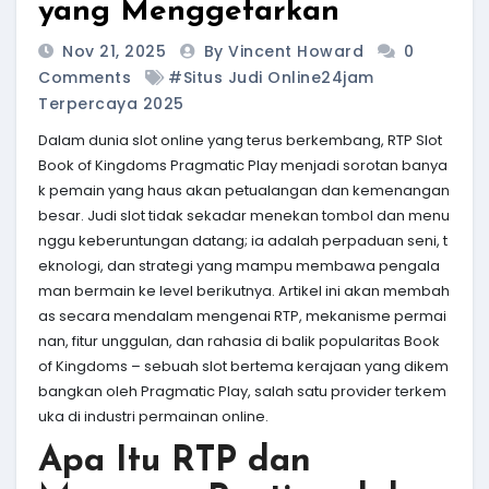
yang Menggetarkan
Nov 21, 2025
By Vincent Howard
0
Comments
#situs Judi Online24jam
Terpercaya 2025
Dalam dunia slot online yang terus berkembang, RTP Slot
Book of Kingdoms Pragmatic Play menjadi sorotan banya
k pemain yang haus akan petualangan dan kemenangan
besar. Judi slot tidak sekadar menekan tombol dan menu
nggu keberuntungan datang; ia adalah perpaduan seni, t
eknologi, dan strategi yang mampu membawa pengala
man bermain ke level berikutnya. Artikel ini akan membah
as secara mendalam mengenai RTP, mekanisme permai
nan, fitur unggulan, dan rahasia di balik popularitas Book
of Kingdoms – sebuah slot bertema kerajaan yang dikem
bangkan oleh Pragmatic Play, salah satu provider terkem
uka di industri permainan online.
Apa Itu RTP dan