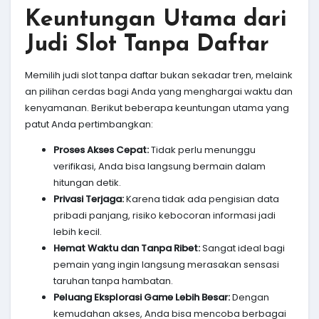
Keuntungan Utama dari
Judi Slot Tanpa Daftar
Memilih judi slot tanpa daftar bukan sekadar tren, melaink
an pilihan cerdas bagi Anda yang menghargai waktu dan
kenyamanan. Berikut beberapa keuntungan utama yang
patut Anda pertimbangkan:
Proses Akses Cepat:
Tidak perlu menunggu
verifikasi, Anda bisa langsung bermain dalam
hitungan detik.
Privasi Terjaga:
Karena tidak ada pengisian data
pribadi panjang, risiko kebocoran informasi jadi
lebih kecil.
Hemat Waktu dan Tanpa Ribet:
Sangat ideal bagi
pemain yang ingin langsung merasakan sensasi
taruhan tanpa hambatan.
Peluang Eksplorasi Game Lebih Besar:
Dengan
kemudahan akses, Anda bisa mencoba berbagai