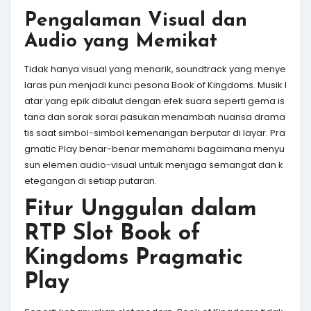
Pengalaman Visual dan
Audio yang Memikat
Tidak hanya visual yang menarik, soundtrack yang menye
laras pun menjadi kunci pesona Book of Kingdoms. Musik l
atar yang epik dibalut dengan efek suara seperti gema is
tana dan sorak sorai pasukan menambah nuansa drama
tis saat simbol-simbol kemenangan berputar di layar. Pra
gmatic Play benar-benar memahami bagaimana menyu
sun elemen audio-visual untuk menjaga semangat dan k
etegangan di setiap putaran.
Fitur Unggulan dalam
RTP Slot Book of
Kingdoms Pragmatic
Play