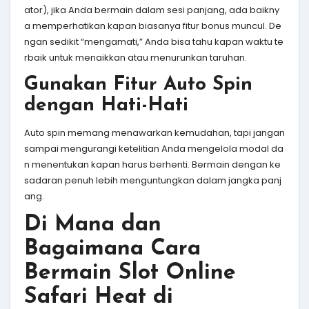
ator), jika Anda bermain dalam sesi panjang, ada baikny
a memperhatikan kapan biasanya fitur bonus muncul. De
ngan sedikit “mengamati,” Anda bisa tahu kapan waktu te
rbaik untuk menaikkan atau menurunkan taruhan.
Gunakan Fitur Auto Spin
dengan Hati-Hati
Auto spin memang menawarkan kemudahan, tapi jangan
sampai mengurangi ketelitian Anda mengelola modal da
n menentukan kapan harus berhenti. Bermain dengan ke
sadaran penuh lebih menguntungkan dalam jangka panj
ang.
Di Mana dan
Bagaimana Cara
Bermain Slot Online
Safari Heat di