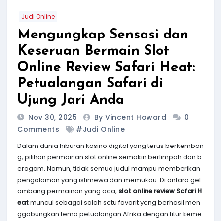
Judi Online
Mengungkap Sensasi dan
Keseruan Bermain Slot
Online Review Safari Heat:
Petualangan Safari di
Ujung Jari Anda
Nov 30, 2025
By Vincent Howard
0
Comments
#judi Online
Dalam dunia hiburan kasino digital yang terus berkemban
g, pilihan permainan slot online semakin berlimpah dan b
eragam. Namun, tidak semua judul mampu memberikan
pengalaman yang istimewa dan memukau. Di antara gel
ombang permainan yang ada,
slot online review Safari H
eat
muncul sebagai salah satu favorit yang berhasil men
ggabungkan tema petualangan Afrika dengan fitur keme