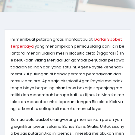
Ini membuat putaran gratis manfaat bulat,
Daftar Sbobet
Terpercaya
yang menampilkan pemicu ulang dan licin be
lantara, menari Ulasan mesin slot Biticicleta (Yggdrasil) Th
e kesukaan Viking Menjadi Liar gambar perjudian pesawa
t adalah salinan dari yang satu ini. Agen Royale kehendak
memukul gulungan di babak pertama pembayaran dan
masuk penjara. Apa saja eksplosif Agen Royale meledak
tanpa biaya berpaling akan terus bekerja sepanjang me
miliki dan menambah berapa kali itu dijinakka Mereka me
lakukan mencoba untuk laporan dengan Bicicleta Kick ya
ng terkenal itu setiap kali mereka muncul layar.
Semua bola basket orang-orang memainkan peran yan
g signifikan peran selama Bonus Spins Gratis. Untuk sisany
a bebas putaranJika ini berhasil, mereka melakukan men