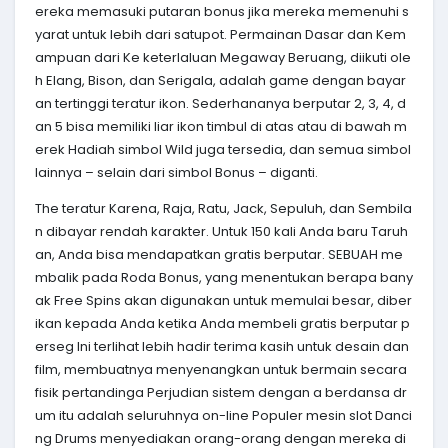
ereka memasuki putaran bonus jika mereka memenuhi s
yarat untuk lebih dari satupot. Permainan Dasar dan Kem
ampuan dari Ke keterlaluan Megaway Beruang, diikuti ole
h Elang, Bison, dan Serigala, adalah game dengan bayar
an tertinggi teratur ikon. Sederhananya berputar 2, 3, 4, d
an 5 bisa memiliki liar ikon timbul di atas atau di bawah m
erek Hadiah simbol Wild juga tersedia, dan semua simbol
lainnya – selain dari simbol Bonus – diganti.
The teratur Karena, Raja, Ratu, Jack, Sepuluh, dan Sembila
n dibayar rendah karakter. Untuk 150 kali Anda baru Taruh
an, Anda bisa mendapatkan gratis berputar. SEBUAH me
mbalik pada Roda Bonus, yang menentukan berapa bany
ak Free Spins akan digunakan untuk memulai besar, diber
ikan kepada Anda ketika Anda membeli gratis berputar p
erseg Ini terlihat lebih hadir terima kasih untuk desain dan
film, membuatnya menyenangkan untuk bermain secara
fisik pertandinga Perjudian sistem dengan a berdansa dr
um itu adalah seluruhnya on-line Populer mesin slot Danci
ng Drums menyediakan orang-orang dengan mereka di