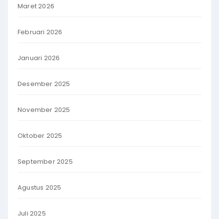
Maret 2026
Februari 2026
Januari 2026
Desember 2025
November 2025
Oktober 2025
September 2025
Agustus 2025
Juli 2025