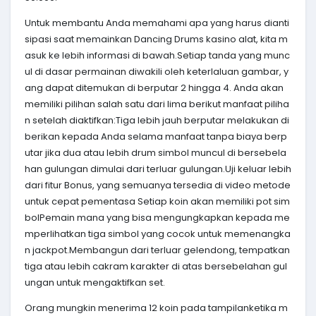
Untuk membantu Anda memahami apa yang harus dianti
sipasi saat memainkan Dancing Drums kasino alat, kita m
asuk ke lebih informasi di bawah.Setiap tanda yang munc
ul di dasar permainan diwakili oleh keterlaluan gambar, y
ang dapat ditemukan di berputar 2 hingga 4. Anda akan
memiliki pilihan salah satu dari lima berikut manfaat piliha
n setelah diaktifkan:Tiga lebih jauh berputar melakukan di
berikan kepada Anda selama manfaat tanpa biaya berp
utar jika dua atau lebih drum simbol muncul di bersebela
han gulungan dimulai dari terluar gulungan.Uji keluar lebih
dari fitur Bonus, yang semuanya tersedia di video metode
untuk cepat pementasa Setiap koin akan memiliki pot sim
bolPemain mana yang bisa mengungkapkan kepada me
mperlihatkan tiga simbol yang cocok untuk memenangka
n jackpot.Membangun dari terluar gelendong, tempatkan
tiga atau lebih cakram karakter di atas bersebelahan gul
ungan untuk mengaktifkan set.
Orang mungkin menerima 12 koin pada tampilanketika m