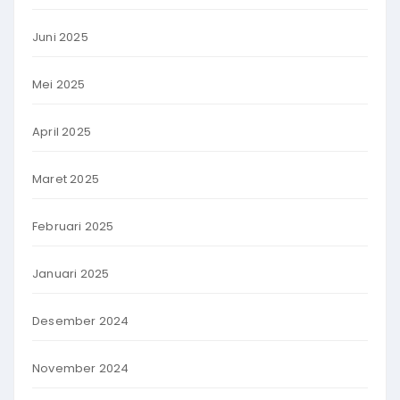
Juni 2025
Mei 2025
April 2025
Maret 2025
Februari 2025
Januari 2025
Desember 2024
November 2024