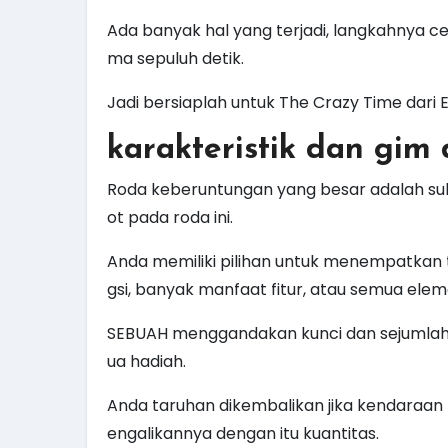
Ada banyak hal yang terjadi, langkahnya 
ma sepuluh detik.
Jadi bersiaplah untuk The Crazy Time dari 
karakteristik dan gim
Roda keberuntungan yang besar adalah subj
ot pada roda ini.
Anda memiliki pilihan untuk menempatkan 
gsi, banyak manfaat fitur, atau semua ele
SEBUAH menggandakan kunci dan sejumlah 
ua hadiah.
Anda taruhan dikembalikan jika kendaraa
engalikannya dengan itu kuantitas.