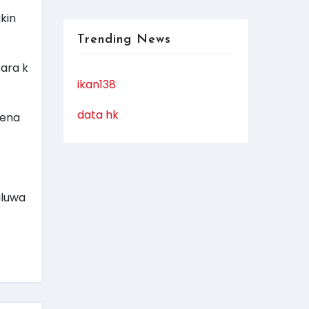
kin
Trending News
cara k
ikan138
data hk
mena
aluwa