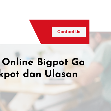
Contact Us
 Online Bigpot Ga
kpot dan Ulasan