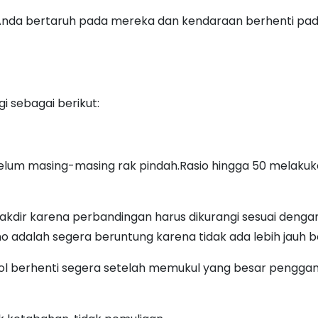
ka Anda bertaruh pada mereka dan kendaraan berhenti pad
gi sebagai berikut:
lum masing-masing rak pindah.Rasio hingga 50 melakuk
dir karena perbandingan harus dikurangi sesuai denga
ino adalah segera beruntung karena tidak ada lebih jauh b
 rol berhenti segera setelah memukul yang besar pengga