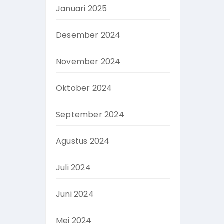
Januari 2025
Desember 2024
November 2024
Oktober 2024
September 2024
Agustus 2024
Juli 2024
Juni 2024
Mei 2024