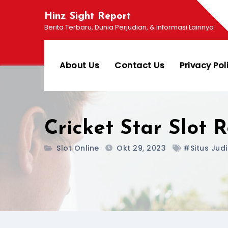
Skip
Hinz Sight Report
to
Berita Terbaru, Dunia Perjudian, & Informasi Lainnya
content
About Us
Contact Us
Privacy Pol
Cricket Star Slot
Slot Online
Okt 29, 2023
#Situs Judi