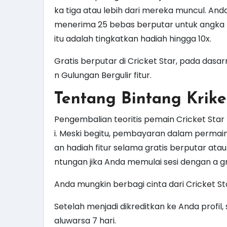
ka tiga atau lebih dari mereka muncul. And
menerima 25 bebas berputar untuk angka 4
itu adalah tingkatkan hadiah hingga 10x.
Gratis berputar di Cricket Star, pada dasa
n Gulungan Bergulir fitur.
Tentang Bintang Krike
Pengembalian teoritis pemain Cricket Star
i. Meski begitu, pembayaran dalam perm
an hadiah fitur selama gratis berputar a
ntungan jika Anda memulai sesi dengan a gra
Anda mungkin berbagi cinta dari Cricket Sta
Setelah menjadi dikreditkan ke Anda profi
aluwarsa 7 hari.