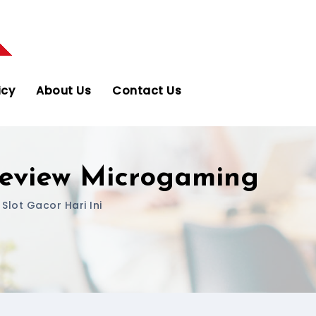
icy
About Us
Contact Us
 Review Microgaming
 Slot Gacor Hari Ini