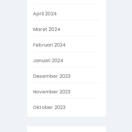
April 2024
Maret 2024
Februari 2024
Januari 2024
Desember 2023
November 2023
Oktober 2023