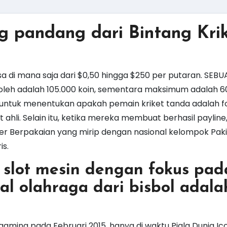
g pandang dari Bintang Kri
a di mana saja dari $0,50 hingga $250 per putaran. SEBU
oleh adalah 105.000 koin, sementara maksimum adalah 6
t untuk menentukan apakah pemain kriket tanda adalah f
hli. Selain itu, ketika mereka membuat berhasil payline
er Berpakaian yang mirip dengan nasional kelompok Paki
is.
t slot mesin dengan fokus pad
al olahraga dari bisbol adala
rogaming pada Februari 2015, hanya di waktu Piala Dunia Ic