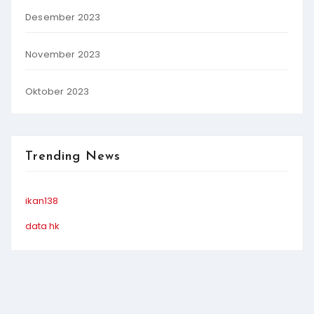
Desember 2023
November 2023
Oktober 2023
Trending News
ikan138
data hk