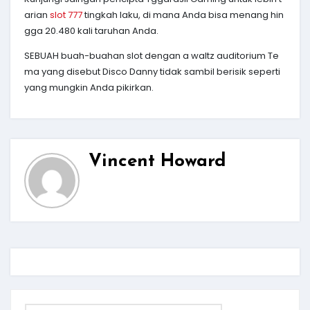
arian
slot 777
tingkah laku, di mana Anda bisa menang hin
gga 20.480 kali taruhan Anda.
SEBUAH buah-buahan slot dengan a waltz auditorium Te
ma yang disebut Disco Danny tidak sambil berisik seperti
yang mungkin Anda pikirkan.
Vincent Howard