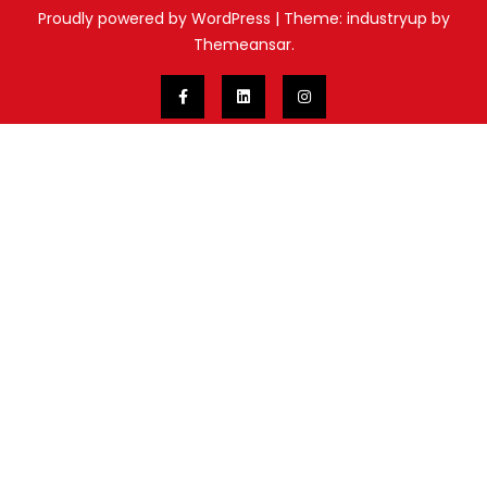
Proudly powered by WordPress
|
Theme: industryup by
Themeansar
.