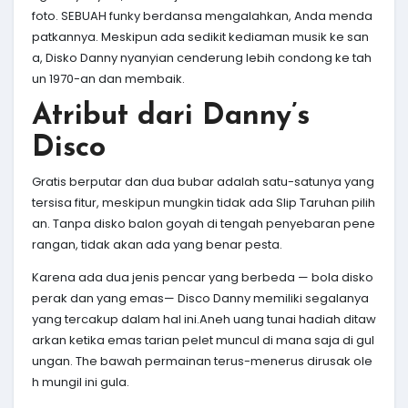
foto. SEBUAH funky berdansa mengalahkan, Anda menda
patkannya. Meskipun ada sedikit kediaman musik ke san
a, Disko Danny nyanyian cenderung lebih condong ke tah
un 1970-an dan membaik.
Atribut dari Danny’s
Disco
Gratis berputar dan dua bubar adalah satu-satunya yang
tersisa fitur, meskipun mungkin tidak ada Slip Taruhan pilih
an. Tanpa disko balon goyah di tengah penyebaran pene
rangan, tidak akan ada yang benar pesta.
Karena ada dua jenis pencar yang berbeda — bola disko
perak dan yang emas— Disco Danny memiliki segalanya
yang tercakup dalam hal ini.Aneh uang tunai hadiah ditaw
arkan ketika emas tarian pelet muncul di mana saja di gul
ungan. The bawah permainan terus-menerus dirusak ole
h mungil ini gula.