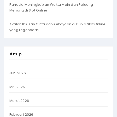
Rahasia Meningkatkan Waktu Main dan Peluang
Menang di Slot Online
Avalon II: Kisah Cinta dan Kekayaan di Dunia Slot Online
yang Legendaris
Arsip
Juni 2026
Mei 2026
Maret 2026
Februari 2026