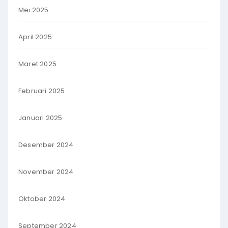
Mei 2025
April 2025
Maret 2025
Februari 2025
Januari 2025
Desember 2024
November 2024
Oktober 2024
September 2024