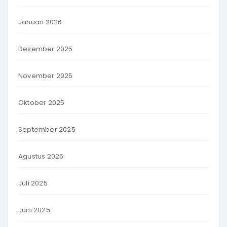
Januari 2026
Desember 2025
November 2025
Oktober 2025
September 2025
Agustus 2025
Juli 2025
Juni 2025