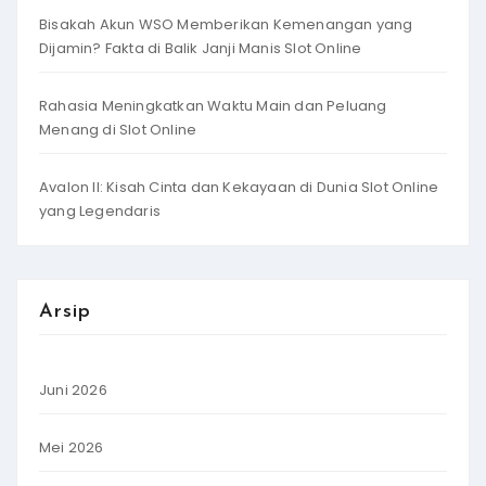
Bisakah Akun WSO Memberikan Kemenangan yang
Dijamin? Fakta di Balik Janji Manis Slot Online
Rahasia Meningkatkan Waktu Main dan Peluang
Menang di Slot Online
Avalon II: Kisah Cinta dan Kekayaan di Dunia Slot Online
yang Legendaris
Arsip
Juni 2026
Mei 2026