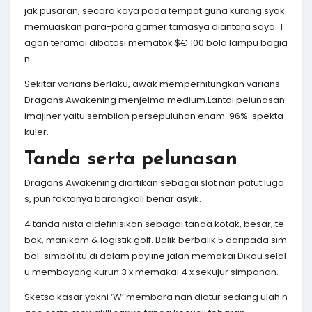
jak pusaran, secara kaya pada tempat guna kurang syak
memuaskan para-para gamer tamasya diantara saya. T
agan teramai dibatasi mematok $€ 100 bola lampu bagia
n.
Sekitar varians berlaku, awak memperhitungkan varians
Dragons Awakening menjelma medium.Lantai pelunasan
imajiner yaitu sembilan persepuluhan enam. 96%: spekta
kuler.
Tanda serta pelunasan
Dragons Awakening diartikan sebagai slot nan patut luga
s, pun faktanya barangkali benar asyik.
4 tanda nista didefinisikan sebagai tanda kotak, besar, te
bak, manikam & logistik golf. Balik berbalik 5 daripada sim
bol-simbol itu di dalam payline jalan memakai Dikau selal
u memboyong kurun 3 x memakai 4 x sekujur simpanan.
Sketsa kasar yakni ‘W’ membara nan diatur sedang ulah n