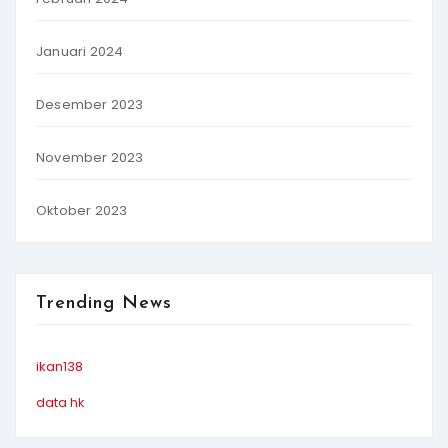
Januari 2024
Desember 2023
November 2023
Oktober 2023
Trending News
ikan138
data hk