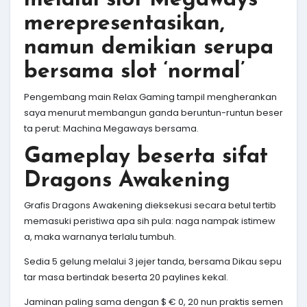
melalui slot Megaways
merepresentasikan,
namun demikian serupa
bersama slot ‘normal’
Pengembang main Relax Gaming tampil mengherankan
saya menurut membangun ganda beruntun-runtun beser
ta perut: Machina Megaways bersama.
Gameplay beserta sifat
Dragons Awakening
Grafis Dragons Awakening dieksekusi secara betul tertib
memasuki peristiwa apa sih pula: naga nampak istimew
a, maka warnanya terlalu tumbuh.
Sedia 5 gelung melalui 3 jejer tanda, bersama Dikau sepu
tar masa bertindak beserta 20 paylines kekal.
Jaminan paling sama dengan $ € 0, 20 nun praktis semen