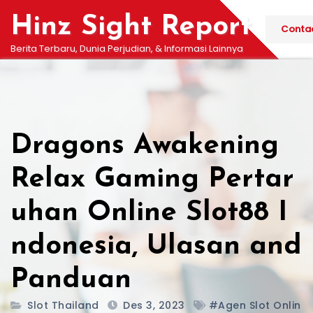
Skip
Hinz Sight Report
to
Contac
content
Berita Terbaru, Dunia Perjudian, & Informasi Lainnya
Dragons Awakening
Relax Gaming Pertar
uhan Online Slot88 I
ndonesia, Ulasan and
Panduan
Slot Thailand
Des 3, 2023
#agen Slot Onlin