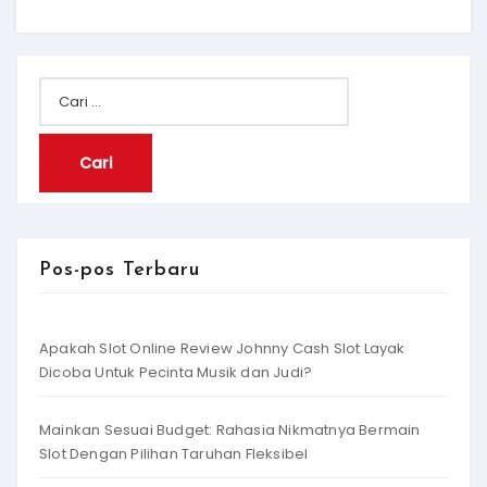
Cari
untuk:
Pos-pos Terbaru
Apakah Slot Online Review Johnny Cash Slot Layak
Dicoba Untuk Pecinta Musik dan Judi?
Mainkan Sesuai Budget: Rahasia Nikmatnya Bermain
Slot Dengan Pilihan Taruhan Fleksibel