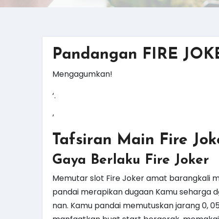
Pandangan FIRE JOK
Mengagumkan!
‘.
‘
Tafsiran Main Fire Jok
Gaya Berlaku Fire Joker
Memutar slot Fire Joker amat barangkali
pandai merapikan dugaan Kamu seharga d
nan. Kamu pandai memutuskan jarang 0, 05 b