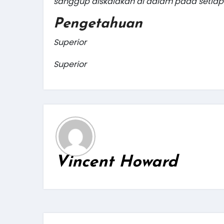
sanggup diskalakan di dalam pada setiap 
Pengetahuan
Superior
Superior
Vincent Howard