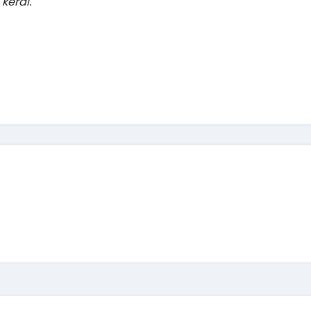
kerai.