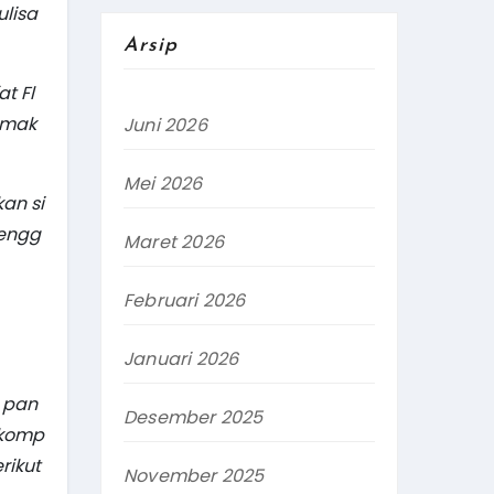
ulisa
Arsip
t Fl
emak
Juni 2026
Mei 2026
an si
pengg
Maret 2026
Februari 2026
Januari 2026
t pan
Desember 2025
 komp
rikut
November 2025