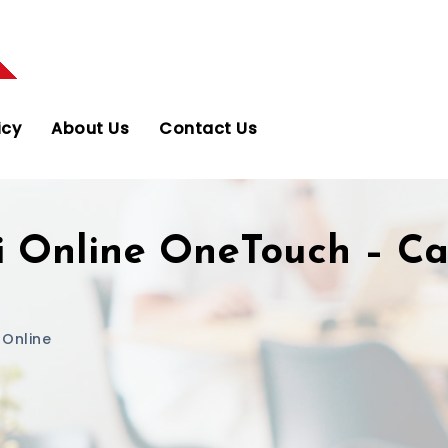
icy
About Us
Contact Us
udi Online OneTouch – 
 Online