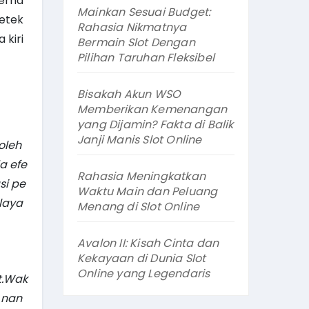
erha
Mainkan Sesuai Budget:
detek
Rahasia Nikmatnya
 kiri
Bermain Slot Dengan
Pilihan Taruhan Fleksibel
Bisakah Akun WSO
Memberikan Kemenangan
yang Dijamin? Fakta di Balik
Janji Manis Slot Online
oleh
a efe
Rahasia Meningkatkan
si pe
Waktu Main dan Peluang
 laya
Menang di Slot Online
Avalon II: Kisah Cinta dan
Kekayaan di Dunia Slot
Online yang Legendaris
t.Wak
 nan