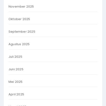
November 2025
Oktober 2025
September 2025
Agustus 2025
Juli 2025
Juni 2025
Mei 2025
April 2025