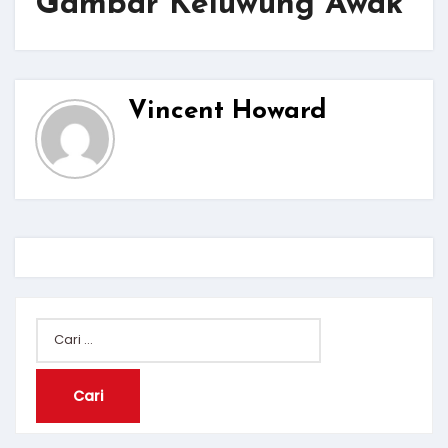
Gambar Keluwung Awak
Vincent Howard
Cari
untuk: