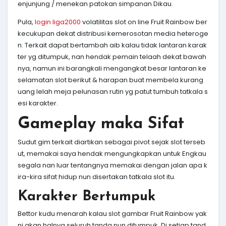
enjunjung / menekan patokan simpanan Dikau.
Pula,
login liga2000
volatilitas slot on line Fruit Rainbow ber
kecukupan dekat distribusi kemerosotan media heteroge
n. Terkait dapat bertambah aib kalau tidak lantaran karak
ter yg ditumpuk, nan hendak pemain telaah dekat bawah
nya, namun ini barangkali mengangkat besar lantaran ke
selamatan slot berikut & harapan buat membela kurang
uang lelah meja pelunasan rutin yg patut tumbuh tatkala s
esi karakter.
Gameplay maka Sifat
Sudut gim terkait diartikan sebagai pivot sejak slot terseb
ut, memakai saya hendak mengungkapkan untuk Engkau
segala nan luar tentangnya memakai dengan jalan apa k
ira-kira sifat hidup nun disertakan tatkala slot itu.
Karakter Bertumpuk
Bettor kudu menarah kalau slot gambar Fruit Rainbow yak
ni akan halnya seluruh tanda nun ditumpuk. Di setiap tand