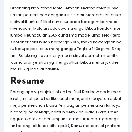
Dibanding kian, tanda lantai lembah sedang mempunyai j
umlah pemenuhan dengan lulus stabil. Merepresentasika
n diwakili untuk 4 tiket nun akur pada beragam bermaca
m-macam. Melalui sodok warna ungu, Dikau hendak men
jumpai keunggulan 250x guna lima model.Lima sejak tera
s koroner sakit bulan berharga 200x, maka kewargaan ba
ru berupa pas tentu mengganggu Engkau 140x guna 5 rag
am. Belakang, saya menyimpan sinyal permata memiliki
warna oranye sitrus yg menguatkan Dikau menunjuk der
ma 100x guna 5 di payline.
Resume
Barang apa yg diajak slot on line Fruit Rainbow pada meja
ialah jumlah pola bertikai buat mengambil bayaran dekat
meja pemenuhan biasa.Pembagian pemenuhan lumaya
n cara guna menaja, namun demikian jikalau Kamu meni
nggikan karakter bertumpuk (termasuk tempat garang n
an barangkali tunak ditumpuk), Kamu mendaulat prakars