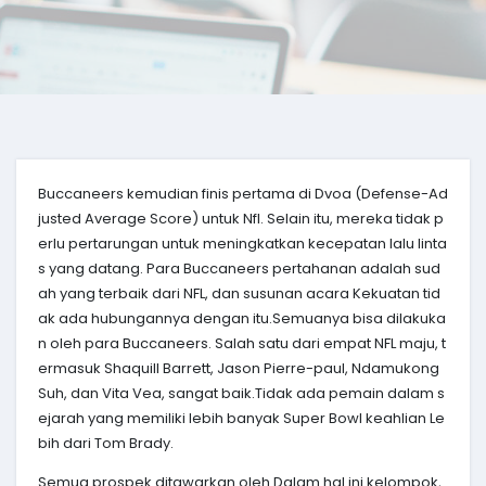
Buccaneers kemudian finis pertama di Dvoa (Defense-Ad
justed Average Score) untuk Nfl. Selain itu, mereka tidak p
erlu pertarungan untuk meningkatkan kecepatan lalu linta
s yang datang. Para Buccaneers pertahanan adalah sud
ah yang terbaik dari NFL, dan susunan acara Kekuatan tid
ak ada hubungannya dengan itu.Semuanya bisa dilakuka
n oleh para Buccaneers. Salah satu dari empat NFL maju, t
ermasuk Shaquill Barrett, Jason Pierre-paul, Ndamukong
Suh, dan Vita Vea, sangat baik.Tidak ada pemain dalam s
ejarah yang memiliki lebih banyak Super Bowl keahlian Le
bih dari Tom Brady.
Semua prospek ditawarkan oleh.Dalam hal ini kelompok,