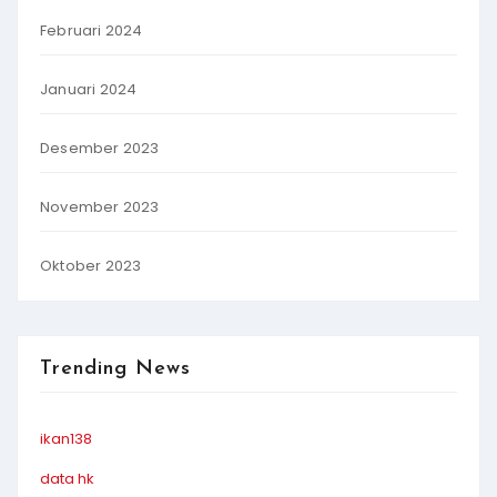
Februari 2024
Januari 2024
Desember 2023
November 2023
Oktober 2023
Trending News
ikan138
data hk