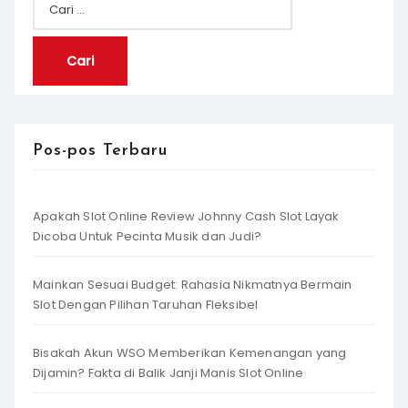
untuk:
Pos-pos Terbaru
Apakah Slot Online Review Johnny Cash Slot Layak
Dicoba Untuk Pecinta Musik dan Judi?
Mainkan Sesuai Budget: Rahasia Nikmatnya Bermain
Slot Dengan Pilihan Taruhan Fleksibel
Bisakah Akun WSO Memberikan Kemenangan yang
Dijamin? Fakta di Balik Janji Manis Slot Online