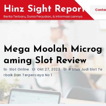
Skip
Hinz Sight Report
to
Contac
content
Berita Terbaru, Dunia Perjudian, & Informasi Lainnya
Mega Moolah Microg
aming Slot Review
Slot Online
Okt 27, 2023
#situs Judi Slot Te
Rbaik Dan Terpercaya No 1