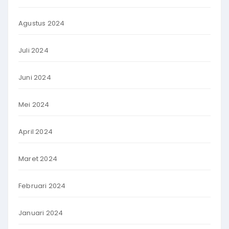
Agustus 2024
Juli 2024
Juni 2024
Mei 2024
April 2024
Maret 2024
Februari 2024
Januari 2024