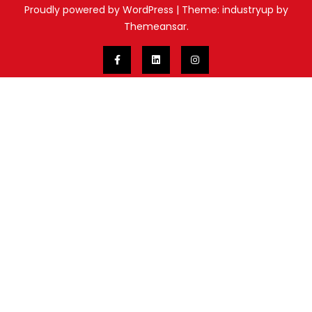
Proudly powered by WordPress
|
Theme: industryup by
Themeansar
.