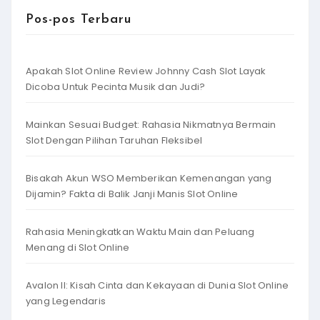
Pos-pos Terbaru
Apakah Slot Online Review Johnny Cash Slot Layak
Dicoba Untuk Pecinta Musik dan Judi?
Mainkan Sesuai Budget: Rahasia Nikmatnya Bermain
Slot Dengan Pilihan Taruhan Fleksibel
Bisakah Akun WSO Memberikan Kemenangan yang
Dijamin? Fakta di Balik Janji Manis Slot Online
Rahasia Meningkatkan Waktu Main dan Peluang
Menang di Slot Online
Avalon II: Kisah Cinta dan Kekayaan di Dunia Slot Online
yang Legendaris