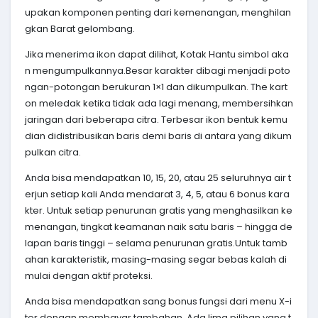
upakan komponen penting dari kemenangan, menghilan
gkan Barat gelombang.
Jika menerima ikon dapat dilihat, Kotak Hantu simbol aka
n mengumpulkannya.Besar karakter dibagi menjadi poto
ngan-potongan berukuran 1×1 dan dikumpulkan. The kart
on meledak ketika tidak ada lagi menang, membersihkan
jaringan dari beberapa citra. Terbesar ikon bentuk kemu
dian didistribusikan baris demi baris di antara yang dikum
pulkan citra.
Anda bisa mendapatkan 10, 15, 20, atau 25 seluruhnya air t
erjun setiap kali Anda mendarat 3, 4, 5, atau 6 bonus kara
kter. Untuk setiap penurunan gratis yang menghasilkan ke
menangan, tingkat keamanan naik satu baris – hingga de
lapan baris tinggi – selama penurunan gratis.Untuk tamb
ahan karakteristik, masing-masing segar bebas kalah di
mulai dengan aktif proteksi.
Anda bisa mendapatkan sang bonus fungsi dari menu X-i
ter dengan membayar tambahan. Ada lima pilihan yang t