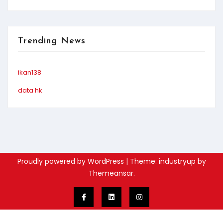
Trending News
ikan138
data hk
Proudly powered by WordPress
|
Theme: industryup by
Themeansar
.