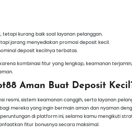
it, tetapi kurang baik soal layanan pelanggan.
tapi jarang menyediakan promosi deposit kecil.
 nominal deposit kecilnya terbatas.
arena kombinasi fitur yang lengkap, keamanan terjamin,
yaman.
ot88 Aman Buat Deposit Kecil
nsi resmi, sistem keamanan canggih, serta layanan pela
pat bagi mereka yang ingin bermain aman dan nyaman den
 peruntungan di platform ini, selama kamu mengikuti stra
faatkan fitur bonusnya secara maksimal.