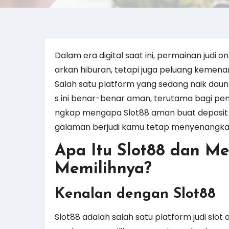
Dalam era digital saat ini, permainan judi
arkan hiburan, tetapi juga peluang kemena
Salah satu platform yang sedang naik daun
s ini benar-benar aman, terutama bagi pem
ngkap mengapa Slot88 aman buat deposit ke
galaman berjudi kamu tetap menyenangka
Apa Itu Slot88 dan 
Memilihnya?
Kenalan dengan Slot88
Slot88 adalah salah satu platform judi slot