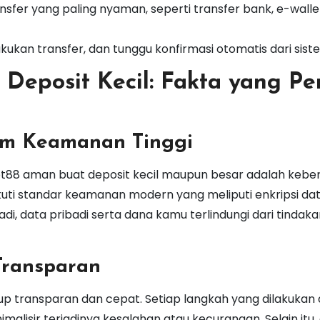
sfer yang paling nyaman, seperti transfer bank, e-walle
 lakukan transfer, dan tunggu konfirmasi otomatis dari sist
Deposit Kecil: Fakta yang Pe
stem Keamanan Tinggi
t88 aman buat deposit kecil maupun besar adalah kebe
ikuti standar keamanan modern yang meliputi enkripsi data
 Jadi, data pribadi serta dana kamu terlindungi dari tindak
Transparan
up transparan dan cepat. Setiap langkah yang dilakukan 
alisir terjadinya kesalahan atau kecurangan. Selain itu,