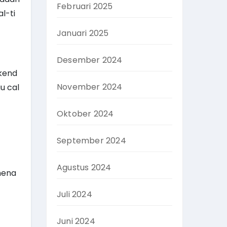
Februari 2025
l-ti
Januari 2025
Desember 2024
 kend
November 2024
u cal
Oktober 2024
September 2024
Agustus 2024
mena
Juli 2024
Juni 2024