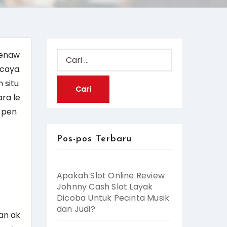
menaw
Cari
caya.
untuk:
 situ
ra le
r pen
Pos-pos Terbaru
Apakah Slot Online Review
Johnny Cash Slot Layak
Dicoba Untuk Pecinta Musik
dan Judi?
han ak