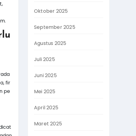
t,
Oktober 2025
em.
September 2025
rlu
Agustus 2025
Juli 2025
rada
Juni 2025
, fir
an pe
Mei 2025
April 2025
Maret 2025
dicat
 adan