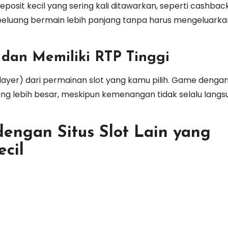
sit kecil yang sering kali ditawarkan, seperti cashback
, peluang bermain lebih panjang tanpa harus mengeluark
s dan Memiliki RTP Tinggi
Player) dari permainan slot yang kamu pilih. Game denga
g lebih besar, meskipun kemenangan tidak selalu langs
engan Situs Slot Lain yang
cil