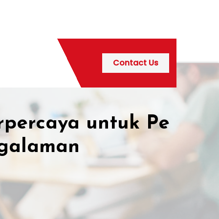
Contact Us
erpercaya untuk Pe
ngalaman