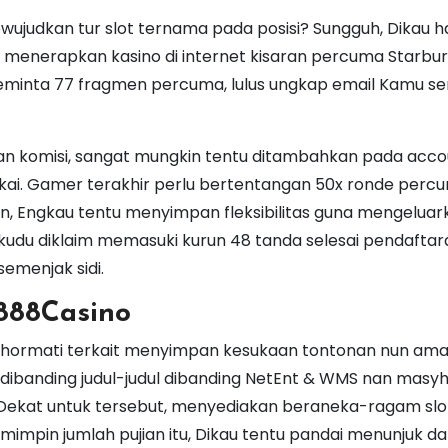
judkan tur slot ternama pada posisi? Sungguh, Dikau ha
ai menerapkan kasino di internet kisaran percuma Starbur
eminta 77 fragmen percuma, lulus ungkap email Kamu se
an komisi, sangat mungkin tentu ditambahkan pada acco
i. Gamer terakhir perlu bertentangan 50x ronde percu
, Engkau tentu menyimpan fleksibilitas guna mengeluar
udu diklaim memasuki kurun 48 tanda selesai pendaftar
emenjak sidi.
 888Casino
dihormati terkait menyimpan kesukaan tontonan nun ama
ibanding judul-judul dibanding NetEnt & WMS nan masyhu
 Dekat untuk tersebut, menyediakan beraneka-ragam slot
pemimpin jumlah pujian itu, Dikau tentu pandai menunjuk d