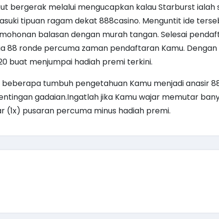
ut bergerak melalui mengucapkan kalau Starburst ialah 
ki tipuan ragam dekat 888casino. Menguntit ide terseb
permohonan balasan dengan murah tangan. Selesai pendaf
unga 88 ronde percuma zaman pendaftaran Kamu. Dengan 
0 buat menjumpai hadiah premi terkini.
ira beberapa tumbuh pengetahuan Kamu menjadi anasir 
entingan gadaian.Ingatlah jika Kamu wajar memutar bany
r (1x) pusaran percuma minus hadiah premi.
d