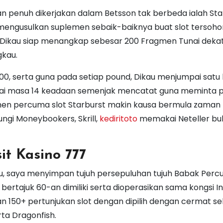
n penuh dikerjakan dalam Betsson tak berbeda ialah Sta
p mengusulkan suplemen sebaik-baiknya buat slot tersohor
i, Dikau siap menangkap sebesar 200 Fragmen Tunai dekat
gkau.
 200, serta guna pada setiap pound, Dikau menjumpai satu
yai masa 14 keadaan semenjak mencatat guna meminta 
n percuma slot Starburst makin kausa bermula zaman 
ngi Moneybookers, Skrill,
kediritoto
memakai Neteller bu
it Kasino 777
ku, saya menyimpan tujuh persepuluhan tujuh Babak Per
bertajuk 60-an dimiliki serta dioperasikan sama kongsi In
 150+ pertunjukan slot dengan dipilih dengan cermat s
ta Dragonfish.