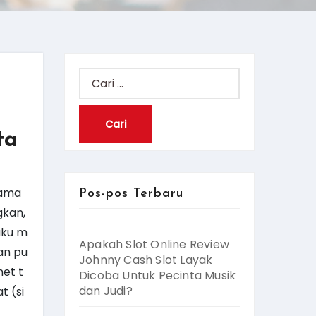
Cari
untuk:
ta
sama
Pos-pos Terbaru
gkan,
aku m
Apakah Slot Online Review
an pu
Johnny Cash Slot Layak
net t
Dicoba Untuk Pecinta Musik
dan Judi?
t (si