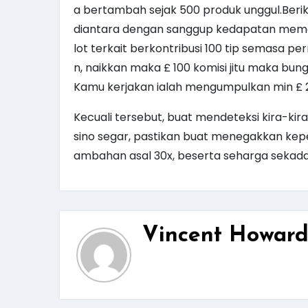
a bertambah sejak 500 produk unggul.Berik
diantara dengan sanggup kedapatan memasu
lot terkait berkontribusi 100 tip semasa 
n, naikkan maka £ 100 komisi jitu maka b
Kamu kerjakan ialah mengumpulkan min £ 2
Kecuali tersebut, buat mendeteksi kira-k
sino segar, pastikan buat menegakkan kep
ambahan asal 30x, beserta seharga sekada
Vincent Howar