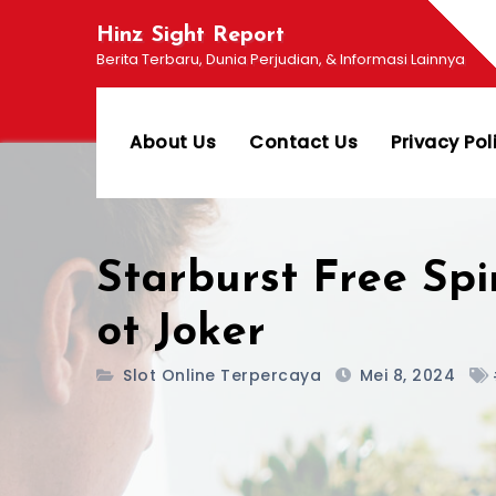
Skip
Hinz Sight Report
to
Berita Terbaru, Dunia Perjudian, & Informasi Lainnya
content
About Us
Contact Us
Privacy Pol
Starburst Free Spi
ot Joker
Slot Online Terpercaya
Mei 8, 2024