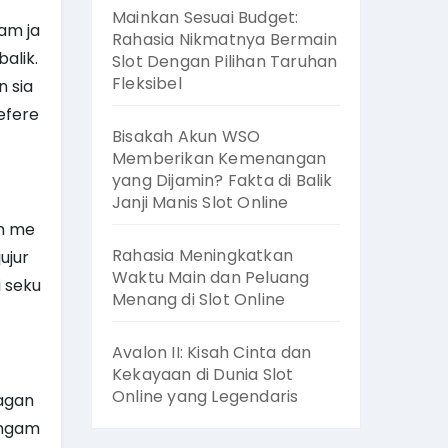
Mainkan Sesuai Budget:
am ja
Rahasia Nikmatnya Bermain
alik.
Slot Dengan Pilihan Taruhan
Fleksibel
 sia
efere
Bisakah Akun WSO
Memberikan Kemenangan
yang Dijamin? Fakta di Balik
Janji Manis Slot Online
an me
Rahasia Meningkatkan
ujur
Waktu Main dan Peluang
 seku
Menang di Slot Online
Avalon II: Kisah Cinta dan
Kekayaan di Dunia Slot
Online yang Legendaris
agan
engam