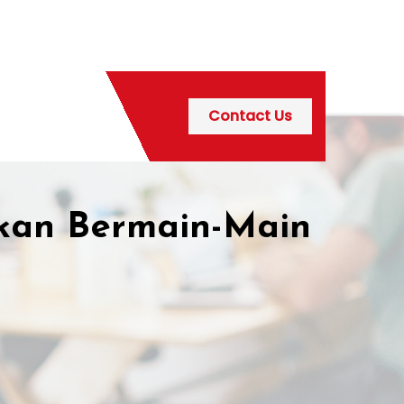
Contact Us
ikan Bermain-Main