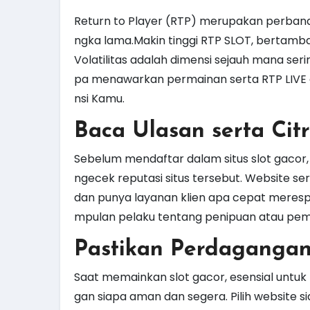
Return to Player (RTP) merupakan perband
ngka lama.Makin tinggi RTP SLOT, bertamb
Volatilitas adalah dimensi sejauh mana ser
pa menawarkan permainan serta RTP LIVE 
nsi Kamu.
Baca Ulasan serta Citr
Sebelum mendaftar dalam situs slot gacor,
ngecek reputasi situs tersebut. Website 
dan punya layanan klien apa cepat meres
mpulan pelaku tentang penipuan atau pem
Pastikan Perdagangan
Saat memainkan slot gacor, esensial unt
gan siapa aman dan segera. Pilih websit