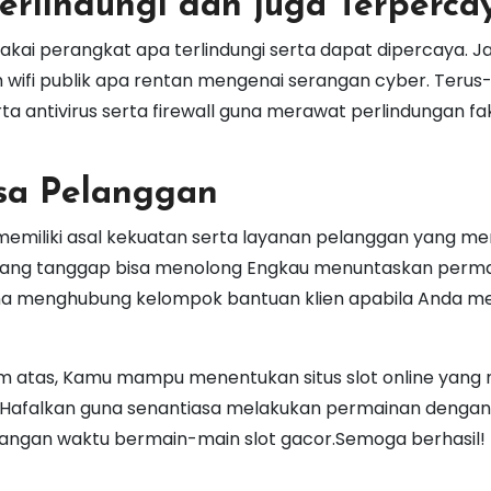
erlindungi dan juga Terperca
akai perangkat apa terlindungi serta dapat dipercaya. Ja
 wifi publik apa rentan mengenai serangan cyber. Teru
ta antivirus serta firewall guna merawat perlindungan fa
sa Pelanggan
si memiliki asal kekuatan serta layanan pelanggan yang 
yang tanggap bisa menolong Engkau menuntaskan perm
guna menghubung kelompok bantuan klien apabila Anda m
 atas, Kamu mampu menentukan situs slot online yang
Hafalkan guna senantiasa melakukan permainan dengan
angan waktu bermain-main slot gacor.Semoga berhasil!