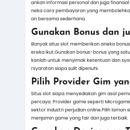
ankan informasi personal dan juga finansial
neka cara pembayaran yang membolehkan
an bersama sederhana.
Gunakan Bonus dan ju
Banyak situs slot memberikan aneka bonu
ereka ikut.Gunakan bonus-bonus yang satu 
kanlah untuk menyimak ketentuan dan sya
rsyaratan siapa sulit dipenuhi.
Pilih Provider Gim ya
Situs slot siapa menyediakan gim asal pe
percaya. Provider game seperti Microgaming
sektor industri perjudian online.Pilih laman
menjamin game yang fair dan juga terbaik.