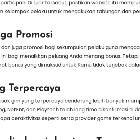
 partisipan. Di Luar tersebut, pastikan website itu mempu
 kelompok pelaku untuk mengakukan tabungan dan pen
ga Promosi
s dan juga promosi bagi sekumpulan pelaku guna mengg
ini bagi menaikkan peluang Anda menang bonus. Tetapi, 
rat bonus yang dimaksud untuk Kamu tidak terjebak dal
ng Terpercaya
masok gim yang terpercaya cenderung lebih banyak mamp
, NetEnt, dan Playtech telah long time dikonfirmasi di 
 siapa beraktivitas seperti serta provider game terkenal u