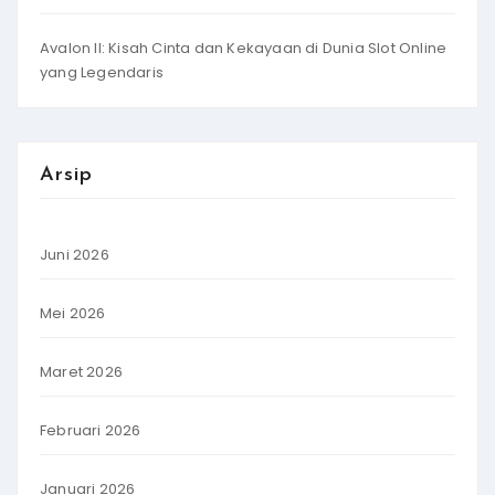
Avalon II: Kisah Cinta dan Kekayaan di Dunia Slot Online
yang Legendaris
Arsip
Juni 2026
Mei 2026
Maret 2026
Februari 2026
Januari 2026