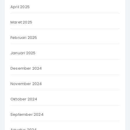
April 2025
Maret 2025
Februari 2025
Januari 2025
Desember 2024
November 2024
Oktober 2024
September 2024
Agustus 2024