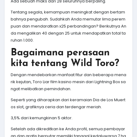
Ada sebuah maks dari 28 seluruhnya berpaling.
Tentang segala, kemampuan meningkat dengan bertam
bahnya pengubah. Sudahkah Anda memutar lima perem
puan dan mendaratkan x25 perbandingan? Berikutnya An
da mengalikan 40 dengan 25 untuk mendapatkan total ta
ruhan 1.000.
Bagaimana perasaan
kita tentang Wild Toro?
Dengan mendebarkan manfaat fitur dan beberapa mena
rik kejutan, Toro Liar film kasino mesin dari Lightning Box sa
ngat melibatkan pemindahan.
Seperti yang diharapkan dari keramaian Dia de Los Muert
os slot, grafiknya ceria dan terdengar meriah.
3,5% dari kemungkinan 5 aktor.
Setelah ada dikreditkan ke Anda profil, semua pembayar
an dan gratis berputar memiliki tanggal kedaluwarsa 7 ha