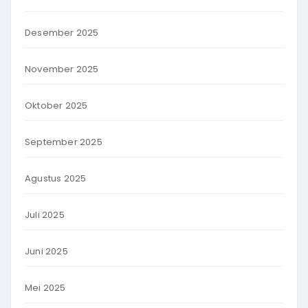
Desember 2025
November 2025
Oktober 2025
September 2025
Agustus 2025
Juli 2025
Juni 2025
Mei 2025