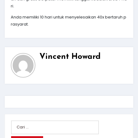
ri.
Anda memiliki 10 hari untuk menyelesaikan 40x bertaruh p
rasyarat.
Vincent Howard
Cari
untuk: