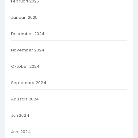
Februari 2025
Januari 2025
Desember 2024
November 2024
Oktober 2024
September 2024
Agustus 2024
Juli 2024
Juni 2024