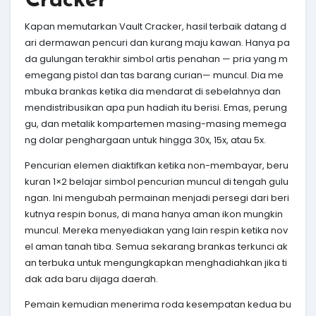
Cracker
Kapan memutarkan Vault Cracker, hasil terbaik datang d
ari dermawan pencuri dan kurang maju kawan. Hanya pa
da gulungan terakhir simbol artis penahan — pria yang m
emegang pistol dan tas barang curian— muncul. Dia me
mbuka brankas ketika dia mendarat di sebelahnya dan
mendistribusikan apa pun hadiah itu berisi. Emas, perung
gu, dan metalik kompartemen masing-masing memega
ng dolar penghargaan untuk hingga 30x, 15x, atau 5x.
Pencurian elemen diaktifkan ketika non-membayar, beru
kuran 1×2 belajar simbol pencurian muncul di tengah gulu
ngan. Ini mengubah permainan menjadi persegi dari beri
kutnya respin bonus, di mana hanya aman ikon mungkin
muncul. Mereka menyediakan yang lain respin ketika nov
el aman tanah tiba. Semua sekarang brankas terkunci ak
an terbuka untuk mengungkapkan menghadiahkan jika ti
dak ada baru dijaga daerah.
Pemain kemudian menerima roda kesempatan kedua bu