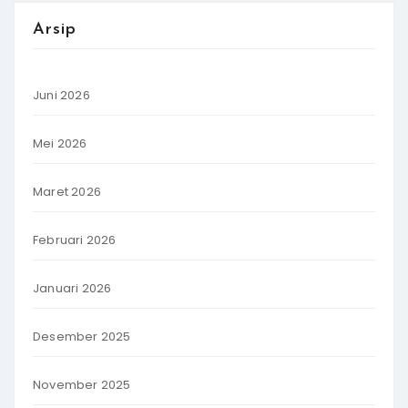
Arsip
Juni 2026
Mei 2026
Maret 2026
Februari 2026
Januari 2026
Desember 2025
November 2025