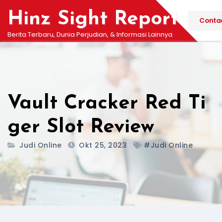
Skip
Hinz Sight Report
to
Contac
content
Berita Terbaru, Dunia Perjudian, & Informasi Lainnya
Vault Cracker Red Ti
ger Slot Review
Judi Online
Okt 25, 2023
#judi Online