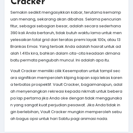
Cracker
Semakin sedikit mengasyikkan kabar, terutama kemamp
uan menang, sekarang akan dibahas. Selama pencurian
fitur, sebagai sebagian besar, adalah secara sederhana
390 kali Anda bertaruh, tidak butuh waktu lama untuk men
yelesaikan total grid dari teratas premi layak 100x, atau 13
Brankas Emas. Yang terbaik Anda adalah hasrat untuk ad
alah 1.410x kira, bahkan dalam cita-cita keadaan dimana
batu permata pengubah muncul. Ini adalah apa itu.
Vault Cracker memiliki cilik Kesempatan untuk tampil sec
ara signifikan memperoleh kliping kapan saja lekas karen
a terbatas prospektif. Vault Cracker, bagaimanapun, adal
ah menyenangkan rekreasi kepada nikmati untuk bebera
pa lap pertama jika Anda oke dengan tidak menggunaka
n yang sangat kuat perjudian pesawat. Jika Anda tidak in
gin berlebihan, Vault Cracker mungkin memperoleh sebu
ah bagus opsi untuk hari Sabtu pagi animasi nada.