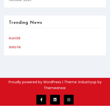
Trending News
ikan138
data hk
Proudly powered by WordPress
|
Theme: industryup by
Themeansar
.