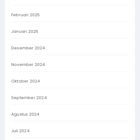
Februari 2025
Januari 2025
Desember 2024
November 2024
Oktober 2024
September 2024
Agustus 2024
Juli 2024