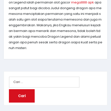
on Legend ialah permainan slot gacor
mega888 apk
apa
sangat patut bagi dicoba.Judul dongeng dragon apa me
mesona menciptakan permainan yang satu ini menjadi s
alah satu gim slot siapa terutama memesona dan juga m
enggembirakan. Makanya, jika Engkau menelusuri kejadi
an bermain apa menarik dan memesona, tidak boleh tid
ak yakin bagi mencoba Dragon Legend dan alami petual
angan apa penuh sesak serta dragon siapa kuat serta pe
nuh misteri.
Cari
untuk: