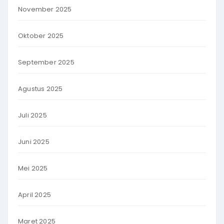
November 2025
Oktober 2025
September 2025
Agustus 2025
Juli 2025
Juni 2025
Mei 2025
April 2025
Maret 2025