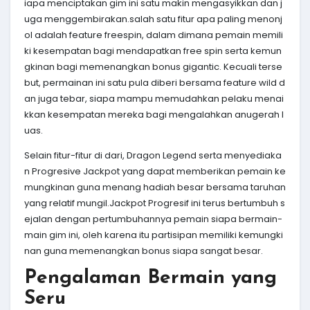
iapa menciptakan gim ini satu makin mengasyikkan dan j
uga menggembirakan.salah satu fitur apa paling menonj
ol adalah feature freespin, dalam dimana pemain memili
ki kesempatan bagi mendapatkan free spin serta kemun
gkinan bagi memenangkan bonus gigantic. Kecuali terse
but, permainan ini satu pula diberi bersama feature wild d
an juga tebar, siapa mampu memudahkan pelaku menai
kkan kesempatan mereka bagi mengalahkan anugerah l
uas.
Selain fitur-fitur di dari, Dragon Legend serta menyediaka
n Progresive Jackpot yang dapat memberikan pemain ke
mungkinan guna menang hadiah besar bersama taruhan
yang relatif mungil.Jackpot Progresif ini terus bertumbuh s
ejalan dengan pertumbuhannya pemain siapa bermain-
main gim ini, oleh karena itu partisipan memiliki kemungki
nan guna memenangkan bonus siapa sangat besar.
Pengalaman Bermain yang
Seru