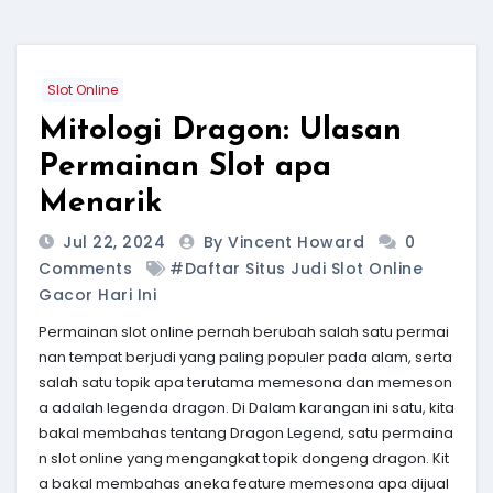
Slot Online
Mitologi Dragon: Ulasan
Permainan Slot apa
Menarik
Jul 22, 2024
By Vincent Howard
0
Comments
#Daftar Situs Judi Slot Online
Gacor Hari Ini
Permainan slot online pernah berubah salah satu permai
nan tempat berjudi yang paling populer pada alam, serta
salah satu topik apa terutama memesona dan memeson
a adalah legenda dragon. Di Dalam karangan ini satu, kita
bakal membahas tentang Dragon Legend, satu permaina
n slot online yang mengangkat topik dongeng dragon. Kit
a bakal membahas aneka feature memesona apa dijual