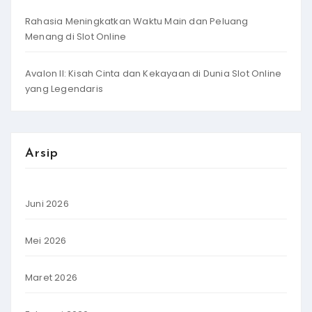
Rahasia Meningkatkan Waktu Main dan Peluang
Menang di Slot Online
Avalon II: Kisah Cinta dan Kekayaan di Dunia Slot Online
yang Legendaris
Arsip
Juni 2026
Mei 2026
Maret 2026