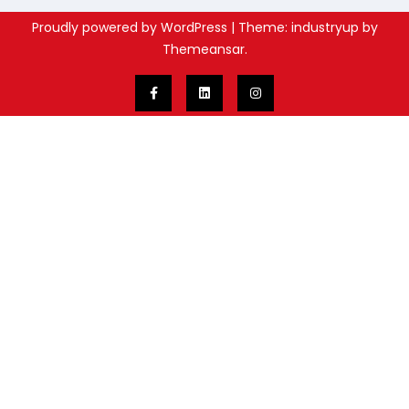
Proudly powered by WordPress
|
Theme: industryup by
Themeansar
.