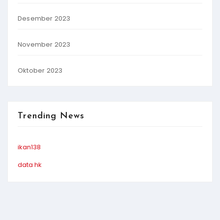
Desember 2023
November 2023
Oktober 2023
Trending News
ikan138
data hk