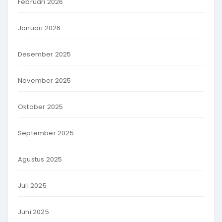
Februari 2026
Januari 2026
Desember 2025
November 2025
Oktober 2025
September 2025
Agustus 2025
Juli 2025
Juni 2025