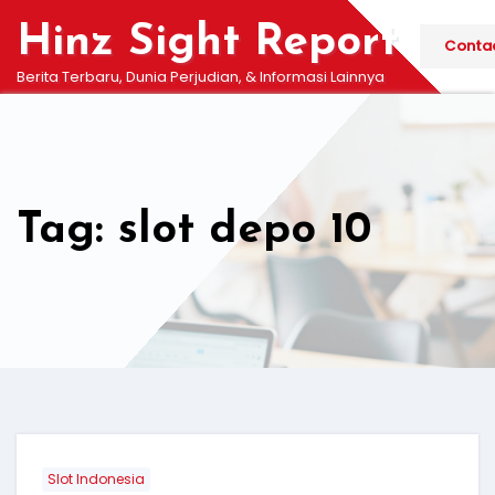
Skip
Hinz Sight Report
to
Contac
content
Berita Terbaru, Dunia Perjudian, & Informasi Lainnya
Tag: slot depo 10
Slot Indonesia