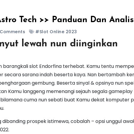
Astro Tech >> Panduan Dan Analis
 Comments
#slot Online 2023
nyut lewah nun diinginkan
n barangkali slot Endorfina terhebat. Kamu tentu mempe
secara sarana indah beserta kaya. Nan bertambah ker
penghargaan gembung. Beserta sinyal & opsinya nun spe
udkan Kamu langgeng memenangi sejauh segala gameplay
bilamana cuma nun sebati buat Kamu dekat komputer 
u.
dibanding prospek istimewa, cobalah – opsi unggul awa
022.