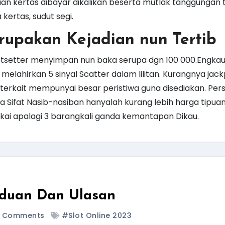
aan kertas dibayar dikalikan beserta mutlak tanggungan 
 kertas, sudut segi.
upakan Kejadian nun Tertib
 Jetsetter menyimpan nun baka serupa dgn 100 000.Engka
elahirkan 5 sinyal Scatter dalam lilitan. Kurangnya jac
 terkait mempunyai besar peristiwa guna disediakan. Per
 Sifat Nasib-nasiban hanyalah kurang lebih harga tipua
i apalagi 3 barangkali ganda kemantapan Dikau.
nduan Dan Ulasan
 Comments
#slot Online 2023