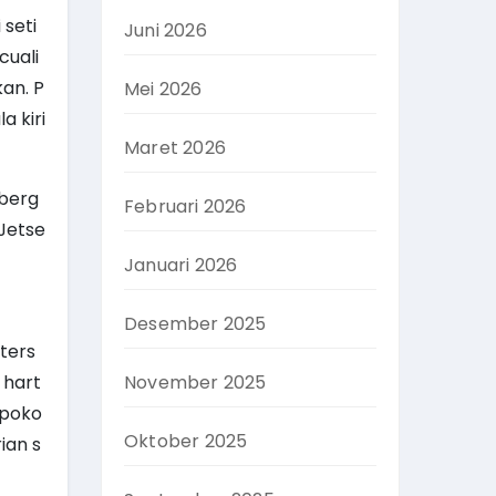
 seti
Juni 2026
cuali
an. P
Mei 2026
 kiri
Maret 2026
 berg
Februari 2026
 Jetse
Januari 2026
Desember 2025
ters
 hart
November 2025
 poko
Oktober 2025
ian s