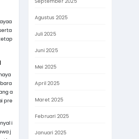
September 2025
Agustus 2025
kayaa
serta
Juli 2025
tetap
Juni 2025
a
Mei 2025
umaya
 bara
April 2025
ang a
Maret 2025
i pre
Februari 2025
yal i
ewa j
Januari 2025