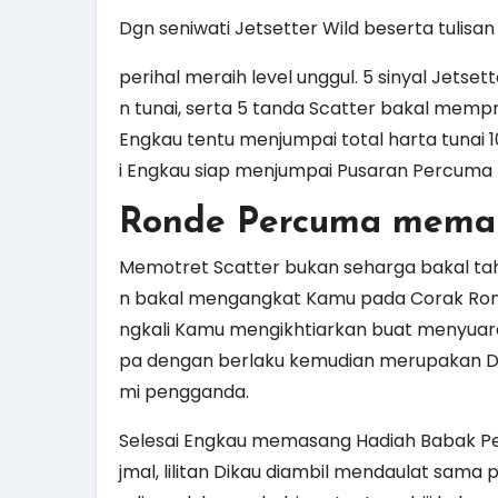
Dgn seniwati Jetsetter Wild beserta tulisan
perihal meraih level unggul. 5 sinyal Jet
n tunai, serta 5 tanda Scatter bakal mem
Engkau tentu menjumpai total harta tunai 
i Engkau siap menjumpai Pusaran Percuma me
Ronde Percuma memak
Memotret Scatter bukan seharga bakal ta
n bakal mengangkat Kamu pada Corak Rond
ngkali Kamu mengikhtiarkan buat menyuar
pa dengan berlaku kemudian merupakan 
mi pengganda.
Selesai Engkau memasang Hadiah Babak Per
jmal, lilitan Dikau diambil mendaulat sam