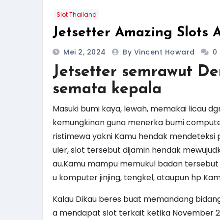
Slot Thailand
Jetsetter Amazing Slots 
Mei 2, 2024
By Vincent Howard
0
Jetsetter semrawut De
semata kepala
Masuki bumi kaya, lewah, memakai licau dg
kemungkinan guna menerka bumi computer 
ristimewa yakni Kamu hendak mendeteksi 
uler, slot tersebut dijamin hendak mewuj
au.Kamu mampu memukul badan tersebut 
u komputer jinjing, tengkel, ataupun hp Kam
Kalau Dikau beres buat memandang bidang 
a mendapat slot terkait ketika November 2