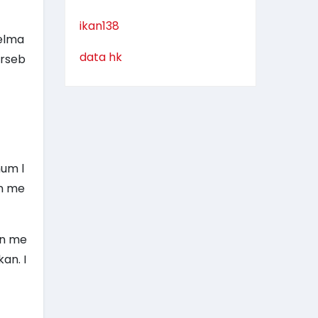
ikan138
elma
data hk
erseb
mum l
an me
un me
an. I