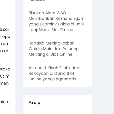
Bisakah Akun WSO
Memberikan Kemenangan
yang Dijamin? Fakta di Balik
a sar
Janji Manis Slot Online
n ope
Rahasia Meningkatkan
a da
Waktu Main dan Peluang
asin
Menang di Slot Online
Avalon II: Kisah Cinta dan
etaka
Kekayaan di Dunia Slot
tut m
Online yang Legendaris
, men
ak te
Arsip