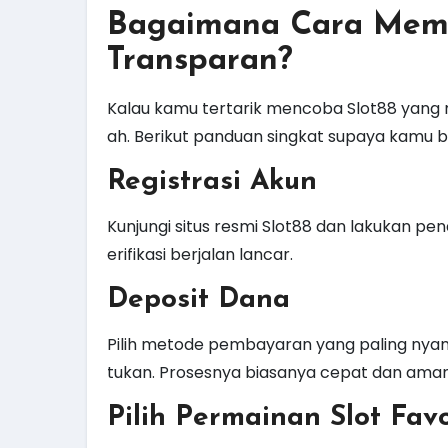
Bagaimana Cara Memul
Transparan?
Kalau kamu tertarik mencoba Slot88 yang 
ah. Berikut panduan singkat supaya kamu b
Registrasi Akun
Kunjungi situs resmi Slot88 dan lakukan pe
erifikasi berjalan lancar.
Deposit Dana
Pilih metode pembayaran yang paling nyama
tukan. Prosesnya biasanya cepat dan aman
Pilih Permainan Slot Favo