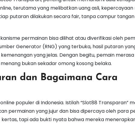
 online, terutama yang melibatkan uang asli, kepercayaan
tiap putaran dilakukan secara fair, tanpa campur tangan
nisme permainan bisa dilihat atau diverifikasi oleh pem
umber Generator (RNG) yang terbuka, hasil putaran yan
n kemenangan yang jelas. Dengan begitu, pemain meras
 menang bukan sekadar omong kosong belaka.
paran dan Bagaimana Cara
nline populer di Indonesia. Istilah “Slot88 Transparan” m
kan permainan yang jujur dan bisa dipercaya oleh para 
as kertas, tapi ada bukti nyata bahwa mereka menerapkan