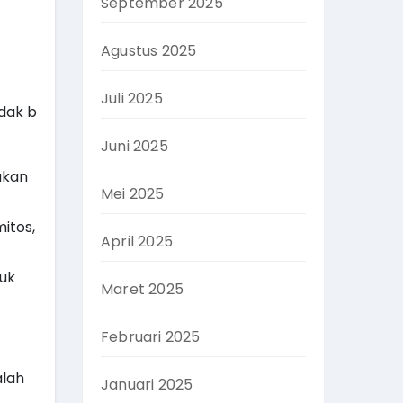
September 2025
Agustus 2025
Juli 2025
dak b
Juni 2025
akan
Mei 2025
itos,
April 2025
tuk
Maret 2025
Februari 2025
alah
Januari 2025