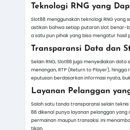
Teknologi RNG yang Dap
Slot88 menggunakan teknologi RNG yang su
astikan bahwa setiap putaran slot benar-be
a satu pun pihak yang bisa mengatur hasil
Transparansi Data dan St
Selain RNG, Slot88 juga menyediakan data st
menangan, RTP (Return to Player), hingga 
eputusan berdasarkan informasi nyata, bu
Layanan Pelanggan yang
Salah satu tanda transparansi selain tekn
88 dikenal punya layanan pelanggan yang 
permainan maupun transaksi. Ini menamba
tikan.