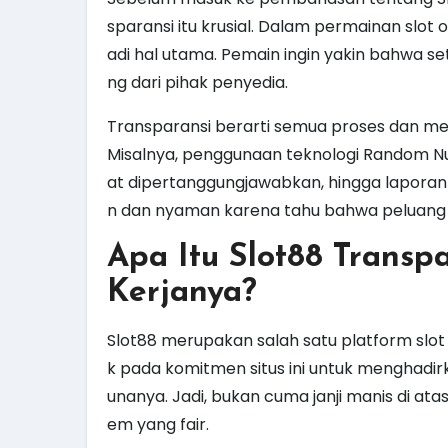
sparansi itu krusial. Dalam permainan slot
adi hal utama. Pemain ingin yakin bahwa se
ng dari pihak penyedia.
Transparansi berarti semua proses dan meka
Misalnya, penggunaan teknologi Random N
at dipertanggungjawabkan, hingga lapora
n dan nyaman karena tahu bahwa peluang
Apa Itu Slot88 Trans
Kerjanya?
Slot88 merupakan salah satu platform slot o
k pada komitmen situs ini untuk menghadir
unanya. Jadi, bukan cuma janji manis di at
em yang fair.