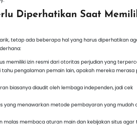
y.
rlu Diperhatikan Saat Memili
ik, tetap ada beberapa hal yang harus diperhatikan aga
sederhana:
us memiliki izin resmi dari otoritas perjudian yang terperc
i tahu pengalaman pemain lain, apakah mereka merasa 
ran biasanya diaudit oleh lembaga independen, jadi cek
itus yang menawarkan metode pembayaran yang mudah 
 malas membaca aturan main dan kebijakan situs agar 