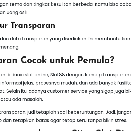
ngan tema dan tingkat kesulitan berbeda. Kamu bisa cob
n uang asli.
ur Transparan
k dan data transparan yang disediakan. Ini membantu ka
 menang.
aran Cocok untuk Pemula?
di dunia slot online, Slot88 dengan konsep transparan in
informasi jelas, prosesnya mudah, dan ada banyak fasilit
Selain itu, adanya customer service yang sigap juga bik
 atau ada masalah.
transparan, judi tetaplah soal keberuntungan. Jadi, janga
dan tetapkan batas agar tetap seru tanpa bikin stres.