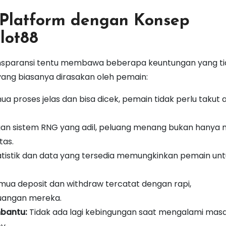
 Platform dengan Konsep
lot88
nsparansi tentu membawa beberapa keuntungan yang ti
yang biasanya dirasakan oleh pemain:
a proses jelas dan bisa dicek, pemain tidak perlu takut 
n sistem RNG yang adil, peluang menang bukan hanya m
tas.
tistik dan data yang tersedia memungkinkan pemain un
ua deposit dan withdraw tercatat dengan rapi,
angan mereka.
bantu:
Tidak ada lagi kebingungan saat mengalami mas