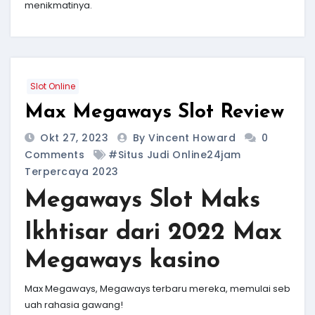
menikmatinya.
Slot Online
Max Megaways Slot Review
Okt 27, 2023
By Vincent Howard
0
Comments
#situs Judi Online24jam
Terpercaya 2023
Megaways Slot Maks
Ikhtisar dari 2022 Max
Megaways kasino
Max Megaways, Megaways terbaru mereka, memulai seb
uah rahasia gawang!