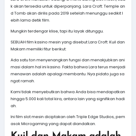
k akan tersedia untuk diperpanjang. Lara Croft: Temple an
d Tomb akan dirilis pada 2019 setelah menunggu sedikit l
ebih lama detik film.
Mungkin terdengar klise, tapi itu layak ditunggu.
SEBUAH film kasino mesin yang disebut Lara Croft: Kuil dan
Makam memiliki fitur berikut:
Ada satu ton menyenangkan fungsi dan menakjubkan ani
masi dalam hal ini kasino. Fakta bahwa Lara terus menjadi
menawan adalah apalagi membantu. Nya pidato juga sa
ngat ramah.
Kami tidak menyebutkan bahwa Anda bisa mendapatkan
hingga 5.000 kali total kira, antara lain yang signifikan hadi
ah.
Ini film slot mesin diciptakan oleh Triple Edge Studios, pem
asok Microgaming yang dapat diandalkan.