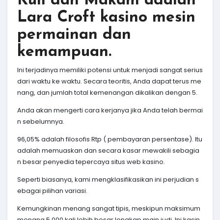
Kuil dan Makam adalah
Lara Croft kasino mesin
permainan dan
kemampuan.
Ini terjadinya memiliki potensi untuk menjadi sangat serius
dari waktu ke waktu. Secara teoritis, Anda dapat terus me
nang, dan jumlah total kemenangan dikalikan dengan 5.
Anda akan mengerti cara kerjanya jika Anda telah bermai
n sebelumnya.
96,05% adalah filosofis Rtp ( pembayaran persentase). Itu
adalah memuaskan dan secara kasar mewakili sebagia
n besar penyedia tepercaya situs web kasino.
Seperti biasanya, kami mengklasifikasikan ini perjudian s
ebagai pilihan variasi.
Kemungkinan menang sangat tipis, meskipun maksimum
menang 5.000 kali lebih besar lengkap main judi. Ini kasin