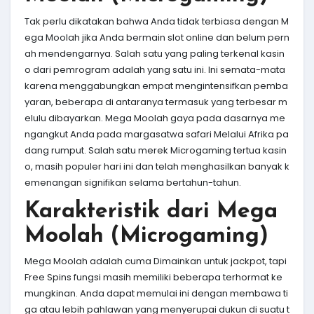
Tak perlu dikatakan bahwa Anda tidak terbiasa dengan M
ega Moolah jika Anda bermain slot online dan belum pern
ah mendengarnya. Salah satu yang paling terkenal kasin
o dari pemrogram adalah yang satu ini. Ini semata-mata
karena menggabungkan empat mengintensifkan pemba
yaran, beberapa di antaranya termasuk yang terbesar m
elulu dibayarkan. Mega Moolah gaya pada dasarnya me
ngangkut Anda pada margasatwa safari Melalui Afrika pa
dang rumput. Salah satu merek Microgaming tertua kasin
o, masih populer hari ini dan telah menghasilkan banyak k
emenangan signifikan selama bertahun-tahun.
Karakteristik dari Mega
Moolah (Microgaming)
Mega Moolah adalah cuma Dimainkan untuk jackpot, tapi
Free Spins fungsi masih memiliki beberapa terhormat ke
mungkinan. Anda dapat memulai ini dengan membawa ti
ga atau lebih pahlawan yang menyerupai dukun di suatu t