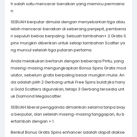
h salah satu mencerai-beraikan yang memicu permaina
n.
SEBUAH berputar dimulai dengan menyebarkan tiga atau
lebih mencerai-beraikan di seberang penjepit, pemberia
n sepuluh bebas berpaling. Sebuah tambahan+ 2 Gratis S
pins mungkin diberikan untuk setiap tambahan Scatter ya
ng muncul setelah tiga putaran pertama.
Anda melakukan bertaruh dengan beberapa Pintu, yang
masing-masing mengungkapkan Bonus Spins Gratis mod
ulator, sebelum gratis berpaling besar mungkin mulai. An
da adalah pilih 2 Gerbang untuk Free Spins bulat jika hany
a Gold Scatters digunakan, tetapi 3 Gerbang tersedia unt
uk Diamond Megascatter.
SEBUAH liberal pengganda dimainkan selama tanpa biay
a berputar, dan setelah masing-masing tanggapan, itu b
ertambah dengan + 1.
Berikut Bonus Gratis Spins enhancer adalah dapat diakse