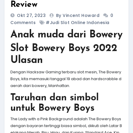
Review
Okt 27, 2023
By Vincent Howard
0
Comments
#judi Slot Online Indonesia
Anak muda dari Bowery
Slot Bowery Boys 2022
Ulasan
Dengan Hacksaw Gaming terbaru slot mesin, The Bowery
Boys, kita memasuki tanggal 19 abad dan hardscrabble d
aerah dari bowery, Manhattan.
Taruhan dan simbol
untuk Bowery Boys
The Lady with a Pink Background adalah The Bowery Boys
dengan bayaran tertinggi biasa simbol, diikuti oleh Latar B
elakang Merah, Biru, Hijau, dan Kuning. Standard Ace, Kin