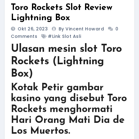
Toro Rockets Slot Review
Lightning Box
Okt 26, 2023
By Vincent Howard
0
Comments
#link Slot Asli
Ulasan mesin slot Toro
Rockets (Lightning
Box)
Kotak Petir gambar
kasino yang disebut Toro
Rockets menghormati
Hari Orang Mati Dia de
Los Muertos.