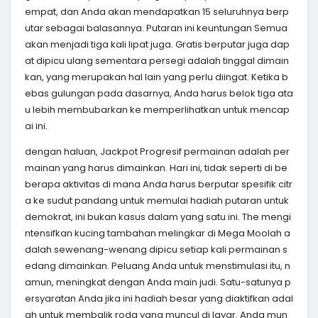
empat, dan Anda akan mendapatkan 15 seluruhnya berp
utar sebagai balasannya. Putaran ini keuntungan Semua
akan menjadi tiga kali lipat juga. Gratis berputar juga dap
at dipicu ulang sementara persegi adalah tinggal dimain
kan, yang merupakan hal lain yang perlu diingat. Ketika b
ebas gulungan pada dasarnya, Anda harus belok tiga ata
u lebih membubarkan ke memperlihatkan untuk mencap
ai ini.
dengan haluan, Jackpot Progresif permainan adalah per
mainan yang harus dimainkan. Hari ini, tidak seperti di be
berapa aktivitas di mana Anda harus berputar spesifik citr
a ke sudut pandang untuk memulai hadiah putaran untuk
demokrat, ini bukan kasus dalam yang satu ini. The mengi
ntensifkan kucing tambahan melingkar di Mega Moolah a
dalah sewenang-wenang dipicu setiap kali permainan s
edang dimainkan. Peluang Anda untuk menstimulasi itu, n
amun, meningkat dengan Anda main judi. Satu-satunya p
ersyaratan Anda jika ini hadiah besar yang diaktifkan adal
ah untuk membalik roda yang muncul di layar. Anda mun