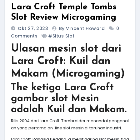
Lara Croft Temple Tombs
Slot Review Microgaming
Okt 27, 2023
By Vincent Howard
0
Comments
#situs Slot
Ulasan mesin slot dari
Lara Croft: Kuil dan
Makam (Microgaming)
The ketiga Lara Croft
gambar slot Mesin
adalah Kuil dan Makam.
Rilis 2004 dari Lara Croft: Tombraider menandai pengenal
an yang pertama on-line slot mesin di taruhan industri.
Lara Croft: Rahasia Pedang, a menit daring slot mesin, tida